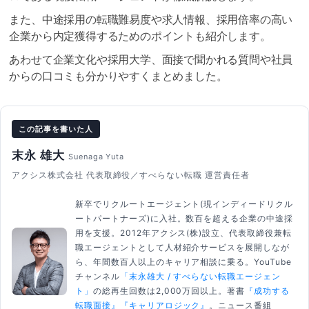
また、中途採用の転職難易度や求人情報、採用倍率の高い
企業から内定獲得するためのポイントも紹介します。
あわせて企業文化や採用大学、面接で聞かれる質問や社員
からの口コミも分かりやすくまとめました。
この記事を書いた人
末永 雄大
Suenaga Yuta
アクシス株式会社 代表取締役／すべらない転職 運営責任者
新卒でリクルートエージェント(現インディードリクル
ートパートナーズ)に入社。数百を超える企業の中途採
用を支援。2012年アクシス(株)設立、代表取締役兼転
職エージェントとして人材紹介サービスを展開しなが
ら、年間数百人以上のキャリア相談に乗る。YouTube
チャンネル
「末永雄大 / すべらない転職エージェン
ト」
の総再生回数は2,000万回以上。著書
『成功する
転職面接』
『キャリアロジック』
。ニュース番組