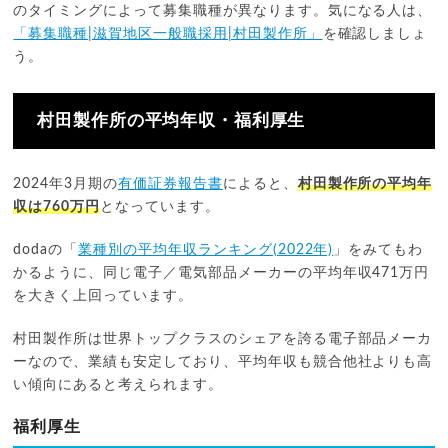
のタイミングによって募集職種が異なります。気になる人は、
「募集職種|滋賀地区一般職採用|村田製作所」
を確認しましょ
う。
村田製作所の平均年収・福利厚生
2024年3月期の
有価証券報告書
によると、
村田製作所の平均年
収は760万円
となっています。
dodaの「
業種別の平均年収ランキング(2022年)
」をみてもわ
かるように、同じ電子／電気部品メーカーの平均年収471万円
を大きく上回っています。
村田製作所は世界トップクラスのシェアを誇る電子部品メーカ
ーなので、業績も安定しており、平均年収も競合他社よりも高
い傾向にあると考えられます。
福利厚生