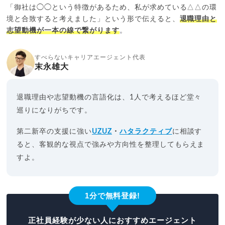
「御社は◯◯という特徴があるため、私が求めている△△の環
境と合致すると考えました」という形で伝えると、
退職理由と
志望動機が一本の線で繋がります
。
すべらないキャリアエージェント代表
末永雄大
退職理由や志望動機の言語化は、1人で考えるほど堂々
巡りになりがちです。
第二新卒の支援に強い
UZUZ
・
ハタラクティブ
に相談す
ると、客観的な視点で強みや方向性を整理してもらえま
すよ。
1分で無料登録!
正社員経験が少ない人におすすめエージェント