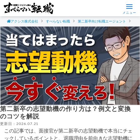
メニュー
アクシス株式会社
すべらない転職
第二新卒向け転職エージェント
第
第二新卒の志望動機の作り方は？例文と変換
のコツを解説
更新日：2026.07.21
この記事では、面接官が第二新卒の志望動機で本当にチェ
ックしているポイントと、退職理由を前向きな志望動機に