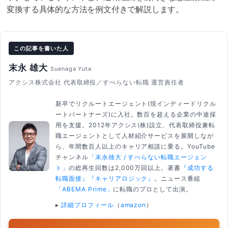
変換する具体的な方法を例文付きで解説します。
この記事を書いた人
末永 雄大
Suenaga Yuta
アクシス株式会社 代表取締役／すべらない転職 運営責任者
新卒でリクルートエージェント(現インディードリクル
ートパートナーズ)に入社。数百を超える企業の中途採
用を支援。2012年アクシス(株)設立、代表取締役兼転
職エージェントとして人材紹介サービスを展開しなが
ら、年間数百人以上のキャリア相談に乗る。YouTube
チャンネル
「末永雄大 / すべらない転職エージェン
ト」
の総再生回数は2,000万回以上。著書
『成功する
転職面接』
『キャリアロジック』
。ニュース番組
「ABEMA Prime」
に転職のプロとして出演。
▸
詳細プロフィール
（
amazon
）