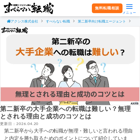
無料転職相談
メニュー
アクシス株式会社
すべらない転職
第二新卒向け転職エージェント
第
第二新卒の大手企業への転職は難しい？無理
とされる理由と成功のコツとは
更新日：2026.04.20
第二新卒から大手への転職が無理・難しいと言われる理由
と内定を勝ち取るためのポイントについて紹介していま