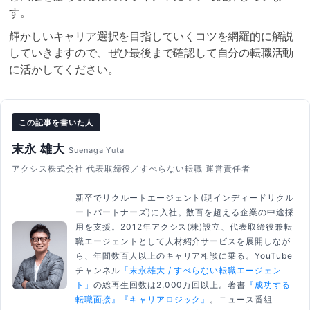
す。
輝かしいキャリア選択を目指していくコツを網羅的に解説
していきますので、ぜひ最後まで確認して自分の転職活動
に活かしてください。
この記事を書いた人
末永 雄大
Suenaga Yuta
アクシス株式会社 代表取締役／すべらない転職 運営責任者
新卒でリクルートエージェント(現インディードリクル
ートパートナーズ)に入社。数百を超える企業の中途採
用を支援。2012年アクシス(株)設立、代表取締役兼転
職エージェントとして人材紹介サービスを展開しなが
ら、年間数百人以上のキャリア相談に乗る。YouTube
チャンネル
「末永雄大 / すべらない転職エージェン
ト」
の総再生回数は2,000万回以上。著書
『成功する
転職面接』
『キャリアロジック』
。ニュース番組