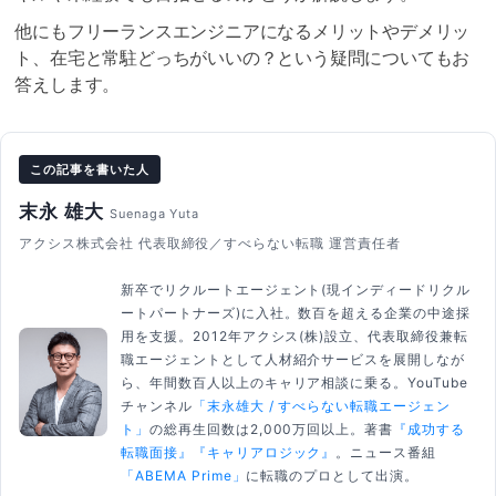
他にもフリーランスエンジニアになるメリットやデメリッ
ト、在宅と常駐どっちがいいの？という疑問についてもお
答えします。
この記事を書いた人
末永 雄大
Suenaga Yuta
アクシス株式会社 代表取締役／すべらない転職 運営責任者
新卒でリクルートエージェント(現インディードリクル
ートパートナーズ)に入社。数百を超える企業の中途採
用を支援。2012年アクシス(株)設立、代表取締役兼転
職エージェントとして人材紹介サービスを展開しなが
ら、年間数百人以上のキャリア相談に乗る。YouTube
チャンネル
「末永雄大 / すべらない転職エージェン
ト」
の総再生回数は2,000万回以上。著書
『成功する
転職面接』
『キャリアロジック』
。ニュース番組
「ABEMA Prime」
に転職のプロとして出演。