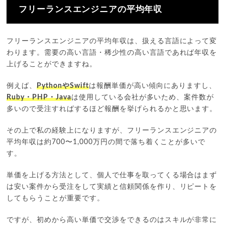
フリーランスエンジニアの平均年収
フリーランスエンジニアの平均年収は、扱える言語によって変
わります。需要の高い言語・稀少性の高い言語であれば年収を
上げることができますね。
例えば、
PythonやSwift
は報酬単価が高い傾向にありますし、
Ruby・PHP・Java
は使用している会社が多いため、案件数が
多いので受注すればするほど報酬を挙げられるかと思います。
その上で私の経験上になりますが、フリーランスエンジニアの
平均年収は約700〜1,000万円の間で落ち着くことが多いで
す。
単価を上げる方法として、個人で仕事を取ってくる場合はまず
は安い案件から受注をして実績と信頼関係を作り、リピートを
してもらうことが重要です。
ですが、初めから高い単価で交渉をできるのはスキルが非常に