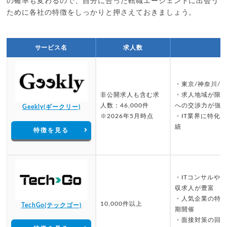
の確率も変わるので、自分に合った転職エージェントに出会う
ために各社の特徴をしっかりと押さえておきましょう。
サービス名
求人数
・東京/神奈川/
非公開求人も含む求
・求人地域が限
人数：46,000件
への交渉力が強
Geekly(ギークリー)
※2026年5月時点
・IT業界に特化
績
特徴を見る
・ITコンサルや
収求人が豊富
・人気企業の特
10,000件以上
TechGo(テックゴー)
期開催
・面接対策の回