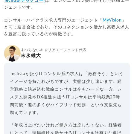
TechGo(テックゴー)
はITエンジニアの支援に特化した転職エー
ジェントです。
コンサル・ハイクラス求人専門のエージェント「
MyVision
」
と同じ運営会社であり、そのコネクションを活かし高収入求人
を豊富に扱っているのが特徴です。
すべらないキャリアエージェント代表
末永雄大
TechGoが扱うITコンサル系の求人は「激務そう」という
イメージを持たれがちですが、実態は少し違います。経
営戦略に踏み込む戦略コンサルは今もハードな一方、シ
ステム開発やDX推進を担うITコンサルは平均残業20時
間前後・週の多くがハイブリッド勤務、という支援先も
増えています。
「年収は上げたいけれど働き方は崩したくない」経験者
にとって、現場経験を活かせるITコンサルは有力な選択