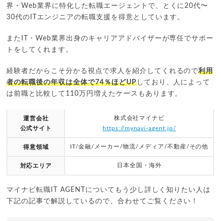
界・Web業界に特化した転職エージェントで、とくに20代〜
30代のITエンジニアの転職支援を得意としています。
またIT・Web業界出身のキャリアアドバイザーが専任でサポー
トをしてくれます。
経験者だからこそ分かる視点で求人を紹介してくれるので
利用
者の転職後の年収は全体で74％ほどUP
しており、人によって
は前職と比較して110万円増えたケースもあります。
株式会社マイナビ
運営会社
公式サイト
https://mynavi-agent.jp/
IT/金融/メーカー/物流/メディア/不動産/その他
得意領域
日本全国・海外
対応エリア
マイナビ転職IT AGENTについてもう少し詳しく知りたい人は
下記の記事で解説しているので、合わせてご覧ください！