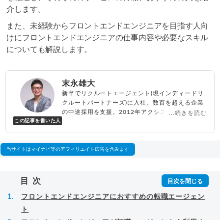
介します。
また、未経験からフロントエンドエンジニアを目指す人向
けにフロントエンドエンジニアの仕事内容や必要なスキル
についても解説します。
末永雄大
新卒でリクルートエージェント(現インディードリ
クルートパートナーズ)に入社。数百を超える企業
の中途採用を支援。2012年アクシス(株)設立、代
...続きを読む
この記事を書いた人
表取締役兼転職エージェントとして人材紹介サー
ビスを展開しながら、年間数百人以上のキャリア
相談に乗る。Youtubeチャンネル「
末永雄大 / す
べらない転職エージェント
」の総再生回数は2,000
当サイトはマイナビ等のアフィリエイト広告を含みます
万回以上。著書「
成功する転職面接
」「
キャリア
ロジック
」
▸
詳細プロフィール
（
amazon
）
目次
フロントエンドエンジニアにおすすめの転職エージェン
ト