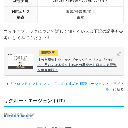
sansan・speee・cyberAgentなど
取引実績
東京/神奈川/埼玉
対応エリア
拠点
東京
ウィルオブテックについて詳しく知りたい人は下記の記事も参
考にしてみてください！
関連記事
【独自調査】ウィルオブテックキャリアは「やば
い・悪い」は本当？｜19名の調査から口コミや評判
を徹底解説！
▼「
フロントエンドエンジニアにおすすめの転職エージェント・サイト
一覧
」に戻る
リクルートエージェント(IT)