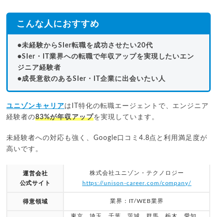
こんな人におすすめ
●未経験からSIer転職を成功させたい20代
●SIer・IT業界への転職で年収アップを実現したいエン
ジニア経験者
●成長意欲のあるSIer・IT企業に出会いたい人
ユニゾンキャリア
はIT特化の転職エージェントで、エンジニア
経験者の
83%が年収アップ
を実現しています。
未経験者への対応も強く、Google口コミ4.8点と利用満足度が
高いです。
株式会社ユニゾン・テクノロジー
運営会社
公式サイト
https://unison-career.com/company/
業界：IT/WEB業界
得意領域
東京、埼玉、千葉、茨城、群馬、栃木、愛知、