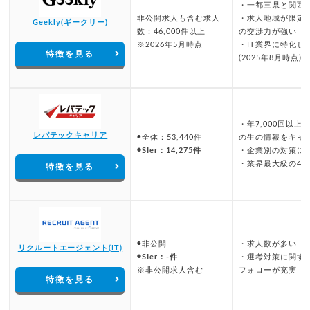
・一都三県と関西
非公開求人も含む求人
・求人地域が限定
Geekly(ギークリー)
数：46,000件以上
の交渉力が強い
※2026年5月時点
・IT業界に特化し
特徴を見る
(2025年8月時点)
・年7,000回以
レバテックキャリア
◉全体：53,440件
の生の情報をキャ
◉SIer：14,275件
・企業別の対策に
・業界最大級の4
特徴を見る
◉非公開
・求人数が多い
リクルートエージェント(IT)
◉SIer：-件
・選考対策に関す
※非公開求人含む
フォローが充実
特徴を見る