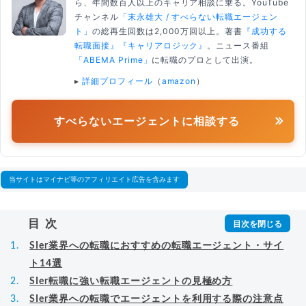
ら、年間数百人以上のキャリア相談に乗る。YouTube
チャンネル
「末永雄大 / すべらない転職エージェン
ト」
の総再生回数は2,000万回以上。著書
『成功する
転職面接』
『キャリアロジック』
。ニュース番組
「ABEMA Prime」
に転職のプロとして出演。
▸
詳細プロフィール
（
amazon
）
すべらないエージェントに相談する
当サイトはマイナビ等のアフィリエイト広告を含みます
目次
SIer業界への転職におすすめの転職エージェント・サイ
ト14選
SIer転職に強い転職エージェントの見極め方
SIer業界への転職でエージェントを利用する際の注意点