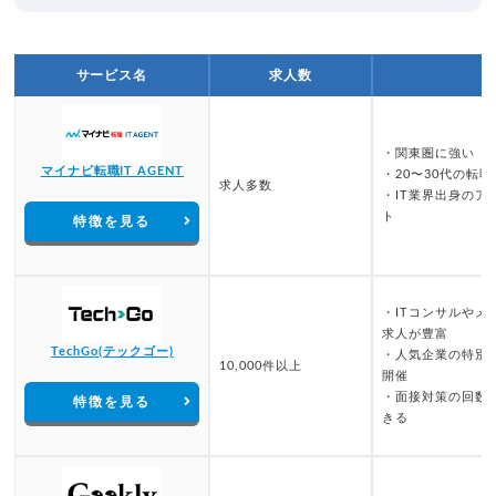
サービス名
求人数
・関東圏に強い
マイナビ転職IT AGENT
・20〜30代の転
求人多数
・IT業界出身のア
ト
特徴を見る
・ITコンサルやメ
求人が豊富
TechGo(テックゴー)
・人気企業の特別
10,000件以上
開催
・面接対策の回数
特徴を見る
きる