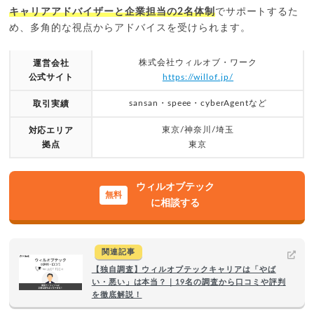
キャリアアドバイザーと企業担当の2名体制
でサポートするた
め、多角的な視点からアドバイスを受けられます。
株式会社ウィルオブ・ワーク
運営会社
公式サイト
https://willof.jp/
sansan・speee・cyberAgentなど
取引実績
東京/神奈川/埼玉
対応エリア
拠点
東京
ウィルオブテック
に相談する
関連記事
【独自調査】ウィルオブテックキャリアは「やば
い・悪い」は本当？｜19名の調査から口コミや評判
を徹底解説！