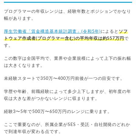
プログラマーの年収レンジは、経験年数とポジションでかなり
幅があります。
厚生労働省「賃金構造基本統計調査」(令和5年)
によると
ソフ
トウェア作成者(プログラマー含む)の平均年収は約557万円
で
す。
この数字は全国平均で、業界や企業規模によって上下の振れ幅
は大きくなります。
未経験スタートで350万〜400万円前後が一つの目安です。
学歴や年齢、前職経験によって多少上下しますが、初年度の年
収は大きな差がつかないレンジに収まります。
経験3〜5年で500万〜650万円のレンジに乗ります。
ここで重要なのが、所属企業がSES・受託・自社開発のどれか
で到達年収が変わる点です。