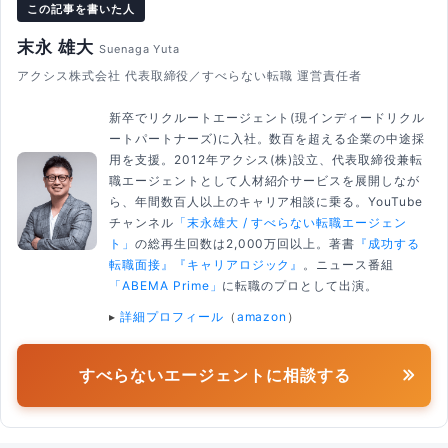
この記事を書いた人
末永 雄大
Suenaga Yuta
アクシス株式会社 代表取締役／すべらない転職 運営責任者
新卒でリクルートエージェント(現インディードリクル
ートパートナーズ)に入社。数百を超える企業の中途採
用を支援。2012年アクシス(株)設立、代表取締役兼転
職エージェントとして人材紹介サービスを展開しなが
ら、年間数百人以上のキャリア相談に乗る。YouTube
チャンネル
「末永雄大 / すべらない転職エージェン
ト」
の総再生回数は2,000万回以上。著書
『成功する
転職面接』
『キャリアロジック』
。ニュース番組
「ABEMA Prime」
に転職のプロとして出演。
▸
詳細プロフィール
（
amazon
）
すべらないエージェントに相談する