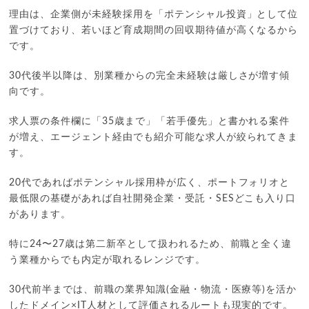
理由は、企業側が未経験採用を「ポテンシャル投資」として位
置づけており、若いほど育成期間の回収期待値が高くなるから
です。
30代後半以降は、別業種からの完全未経験は厳しさが増す傾
向です。
求人票の条件欄に「35歳まで」「若手優先」と書かれる案件
が増え、エージェント経由でも紹介可能な求人が絞られてきま
す。
20代であればポテンシャル採用枠が広く、ポートフォリオと
最低限の基礎があれば自社開発企業・受託・SESどこも入り口
があります。
特に24〜27歳は第二新卒として扱われるため、前職と全く違
う業種からでも内定が取れるレンジです。
30代前半までは、前職の業界知識(金融・物流・医療等)を活か
したドメイン×IT人材として評価されるルートも現実的です。