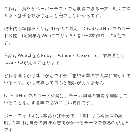
これは、資格がペーパーテストでも取得できる一方、動くプロ
ダクトは手を動かさないと完成しないからです。
現実的な準備ラインは(1)言語の選定、(2)Git/GitHubでのコー
ド公開、(3)簡単なWebアプリやAPIを1〜2本作成、の3点で
す。
言語はWeb系ならRuby・Python・JavaScript、業務系なら
Java・C#が定番になります。
どれを選ぶかは迷いがちですが「志望企業の求人票に書かれて
いる言語」から逆算して選ぶと無駄がありません。
Git/GitHubでのコード公開は、チーム開発の前提を理解して
いることを示す意味で必須に近い要件です。
ポートフォリオは2本あれば十分で、1本目は基礎実装の証
明、2本目は自分の興味や志向が伝わるテーマで作るのが定石
です。