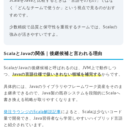
ScalaをJavaと比較するときは「言語そのもの」ではな
く「どんなチームで使うか」という視点で見るのがおす
すめです。
少数精鋭で品質と保守性を重視するチームでは、Scalaの
強みが活きやすいですよ。
ScalaとJavaの関係｜後継候補と言われる理由
ScalaがJavaの後継候補と呼ばれるのは、JVM上で動作しつ
つ、
Javaの言語仕様で扱いきれない領域を補完する
からです。
具体的には、Javaのライブラリやフレームワーク資産をそのま
ま継承できるので、Java製の既存システムを段階的にScalaへ
書き換える戦略が取りやすくなります。
発注ラウンジのScala解説記事
によると、Scalaは少ないコード
量で開発でき、Java習得者なら学習しやすいハイブリッド言語
と紹介されています。