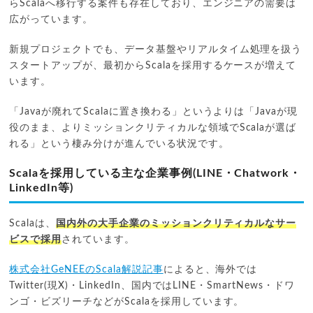
らScalaへ移行する案件も存在しており、エンジニアの需要は
広がっています。
新規プロジェクトでも、データ基盤やリアルタイム処理を扱う
スタートアップが、最初からScalaを採用するケースが増えて
います。
「Javaが廃れてScalaに置き換わる」というよりは「Javaが現
役のまま、よりミッションクリティカルな領域でScalaが選ば
れる」という棲み分けが進んでいる状況です。
Scalaを採用している主な企業事例(LINE・Chatwork・
LinkedIn等)
Scalaは、
国内外の大手企業のミッションクリティカルなサー
ビスで採用
されています。
株式会社GeNEEのScala解説記事
によると、海外では
Twitter(現X)・LinkedIn、国内ではLINE・SmartNews・ドワ
ンゴ・ビズリーチなどがScalaを採用しています。