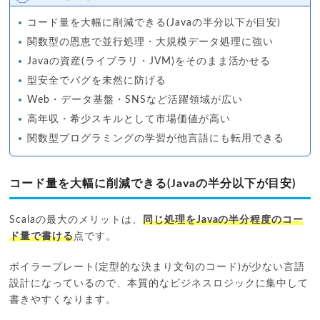
コード量を大幅に削減できる(Javaの半分以下が目安)
関数型の恩恵で並行処理・大規模データ処理に強い
Javaの資産(ライブラリ・JVM)をそのまま活かせる
型安全でバグを未然に防げる
Web・データ基盤・SNSなど活躍領域が広い
高年収・希少スキルとして市場価値が高い
関数型プログラミングの学習が他言語にも転用できる
コード量を大幅に削減できる(Javaの半分以下が目安)
Scalaの最大のメリットは、
同じ処理をJavaの半分程度のコー
ド量で書ける
点です。
ボイラープレート(定型的な決まり文句のコード)が少ない言語
設計になっているので、本質的なビジネスロジックに集中して
書きやすくなります。