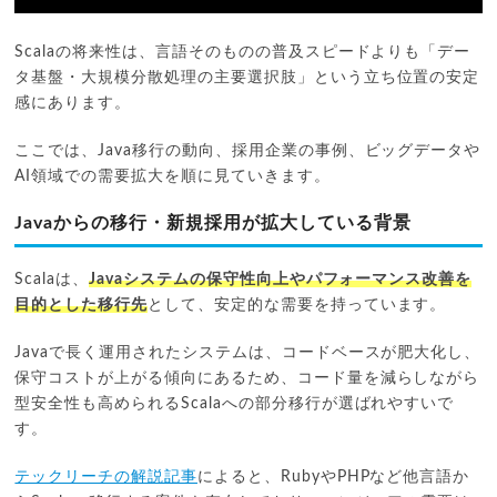
Scalaの将来性は、言語そのものの普及スピードよりも「デー
タ基盤・大規模分散処理の主要選択肢」という立ち位置の安定
感にあります。
ここでは、Java移行の動向、採用企業の事例、ビッグデータや
AI領域での需要拡大を順に見ていきます。
Javaからの移行・新規採用が拡大している背景
Scalaは、
Javaシステムの保守性向上やパフォーマンス改善を
目的とした移行先
として、安定的な需要を持っています。
Javaで長く運用されたシステムは、コードベースが肥大化し、
保守コストが上がる傾向にあるため、コード量を減らしながら
型安全性も高められるScalaへの部分移行が選ばれやすいで
す。
テックリーチの解説記事
によると、RubyやPHPなど他言語か