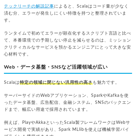
テックリーチの解説記事
によると、Scalaはコード量が少なく
済む分、エラーが発生しにくい特徴を持つと整理されていま
す。
ランタイムで初めてエラーが顕在化するスクリプト言語と比べ
て、本番環境での予期しない停止を減らせるのは、ミッション
クリティカルなサービスを預かるエンジニアにとって大きな安
心材料です。
Web・データ基盤・SNSなど活躍領域が広い
Scalaは
特定の領域に閉じない汎用性の高さ
も魅力です。
サーバーサイドのWebアプリケーション、SparkやKafkaを使
ったデータ基盤、広告配信、金融システム、SNSのバックエン
ドまで、幅広い用途で採用されています。
例えば、PlayやAkkaといったScala製フレームワークはWebサ
ービス開発で実績があり、Spark MLlibを使えば機械学習パイ