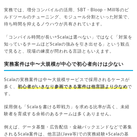
実務では、増分コンパイルの活用、SBT・Bloop・Mill等のビ
ルドツールのチューニング、モジュール分割といった対策で、
待ち時間を抑えるノウハウが共有されています。
「コンパイル時間が長い=Scalaは選べない」ではなく「対策を
知っているチームほどScalaの強みを引き出せる」という観点
で見ると、現場の練度が問われる言語ともいえます。
実務案件は中〜大規模が中心で初心者向けは少ない
Scalaの実務案件は中〜大規模サービスで採用されるケースが
多く、
初心者がいきなり参画できる案件は他言語より少なめ
で
す。
採用側も「Scalaを書ける即戦力」を求める比率が高く、未経
験者を育成する余裕のあるチームは多くありません。
例えば、データ基盤・広告配信・金融バックエンドなどで募集
されるScala案件は、他言語(Java等)での実務経験+Scalaの基