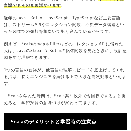
言語でもそのまま活かせます
。
近年のJava・Kotlin・JavaScript・TypeScriptなど主要言語
は、ストリームAPIやコレクション関数、不変データ構造とい
った関数型の発想を相次いで取り込んでいるからです。
例えば、ScalaのmapやfilterなどのコレクションAPIに慣れた
人は、JavaのStreamやKotlinの拡張関数を見たときに、設計意
図をすぐ理解できます。
1つの言語の習得が、他言語の理解スピードを底上げしてくれ
る点は、長くエンジニアを続ける上で大きな副次効果といえま
す。
「Scalaを学んだ時間は、Scala案件以外でも回収できる」と捉
えると、学習投資の意味づけが変わってきます。
Scalaのデメリットと学習時の注意点