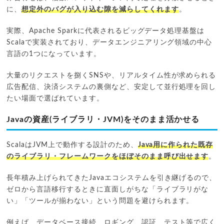
に、
想定外のバグが入り込む隙を減らしてくれます
。
実際、Apache Sparkに代表されるビッグデータ処理基盤は
Scalaで実装されており、データエンジニアリング領域の中心
言語の1つになっています。
大量のリクエストを捌くSNSや、リアルタイム性が求められる
広告配信、決済システムの裏側など、安定して並行処理を回し
たい場面で選ばれています。
Javaの資産(ライブラリ・JVM)をそのまま活かせる
ScalaはJVM上で動作する設計のため、
Java用に作られた既存
のライブラリ・フレームワークをほぼそのまま呼び出せます
。
長年積み上げられてきたJavaエコシステムを引き継げるので、
ゼロから言語移行するときに直面しがちな「ライブラリがな
い」「ツールが揃わない」という問題を避けられます。
例えば、データベース接続、ロギング、認証、テスト等で広く