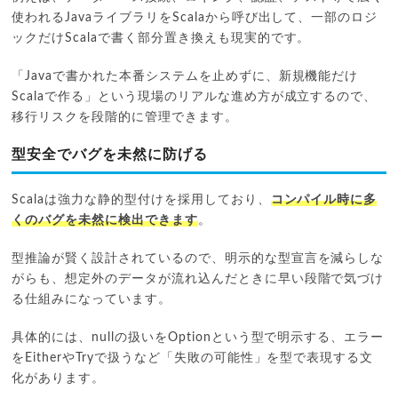
使われるJavaライブラリをScalaから呼び出して、一部のロジ
ックだけScalaで書く部分置き換えも現実的です。
「Javaで書かれた本番システムを止めずに、新規機能だけ
Scalaで作る」という現場のリアルな進め方が成立するので、
移行リスクを段階的に管理できます。
型安全でバグを未然に防げる
Scalaは強力な静的型付けを採用しており、
コンパイル時に多
くのバグを未然に検出できます
。
型推論が賢く設計されているので、明示的な型宣言を減らしな
がらも、想定外のデータが流れ込んだときに早い段階で気づけ
る仕組みになっています。
具体的には、nullの扱いをOptionという型で明示する、エラー
をEitherやTryで扱うなど「失敗の可能性」を型で表現する文
化があります。