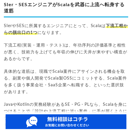
SIer・SESエンジニアがScalaを武器に上流へ転身する
道筋
SIerやSESに所属するエンジニアにとって、Scalaは
下流工程か
らの脱出口の1つ
になります。
下流工程(実装・運用・テスト)は、年功序列の評価基準と相性
が悪く、技術力を上げても年収の伸びに天井が来やすい構造が
あるからです。
具体的な道筋は、現職でScala案件にアサインされる機会を取
る、副業や個人開発でScala製OSSにコミットする、Scala案件
を多く扱う事業会社・SaaS企業へ転職する、といった選択肢
があります。
JavaやKotlinの実務経験があるSE・PG・PLなら、Scalaを身に
つけることで「設計や上流工程に近い案件」に手が届くように
なり、年収レンジも数百万単位で書き換わるケースが少なくあ
りません。