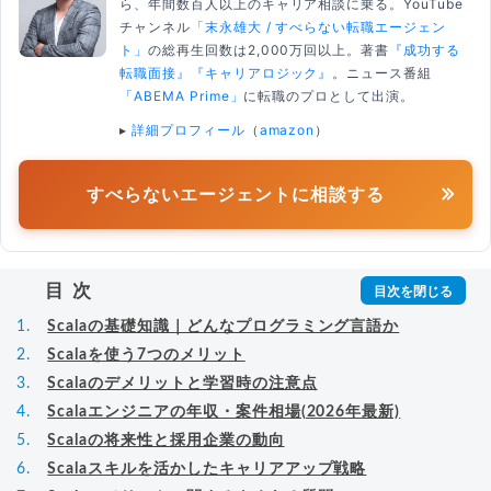
ら、年間数百人以上のキャリア相談に乗る。YouTube
チャンネル
「末永雄大 / すべらない転職エージェン
ト」
の総再生回数は2,000万回以上。著書
『成功する
転職面接』
『キャリアロジック』
。ニュース番組
「ABEMA Prime」
に転職のプロとして出演。
▸
詳細プロフィール
（
amazon
）
すべらないエージェントに相談する
目次
Scalaの基礎知識｜どんなプログラミング言語か
Scalaを使う7つのメリット
Scalaのデメリットと学習時の注意点
Scalaエンジニアの年収・案件相場(2026年最新)
Scalaの将来性と採用企業の動向
Scalaスキルを活かしたキャリアアップ戦略