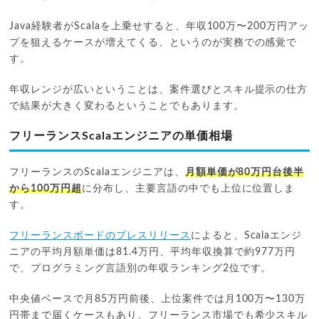
Java経験者がScalaを上乗せすると、年収100万〜200万円アッ
プを狙えるケースが増えてくる、というのが実務での感覚で
す。
年収レンジが広いということは、案件選びとスキル提示の仕方
で結果が大きく変わるということでもあります。
フリーランスScalaエンジニアの単価相場
フリーランスのScalaエンジニアは、
月額単価が80万円台後半
から100万円超
に分布し、主要言語の中でも上位に位置しま
す。
フリーランスボードのプレスリリース
によると、Scalaエンジ
ニアの平均月額単価は81.4万円、平均年収換算で約977万円
で、プログラミング言語別の年収ランキング2位です。
中央値ベースで月85万円前後、上位案件では月100万〜130万
円帯まで届くケースもあり、フリーランス市場でも希少スキル