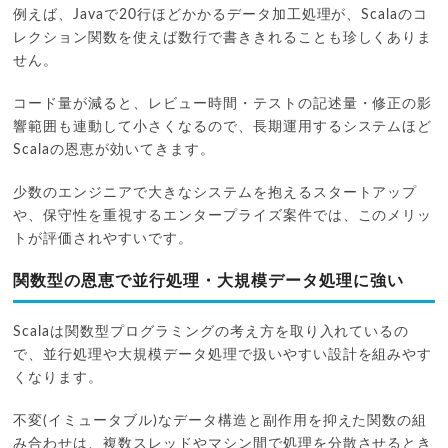
例えば、Javaで20行ほどかかるデータ加工処理が、Scalaのコ
レクション関数を使えば数行で書ききれることも珍しくありま
せん。
コード量が減ると、レビュー時間・テストの記述量・修正の影
響範囲も連動して小さくなるので、長期運用するシステムほど
Scalaの恩恵が効いてきます。
少数のエンジニアで大きなシステムを抱えるスタートアップ
や、保守性を重視するエンタープライズ案件では、このメリッ
トが評価されやすいです。
関数型の恩恵で並行処理・大規模データ処理に強い
Scalaは関数型プログラミングの考え方を取り入れているの
で、並行処理や大規模データ処理で扱いやすい設計を組みやす
くなります。
不変(イミュータブル)なデータ構造と副作用を抑えた関数の組
み合わせは、複数スレッドやマシン間で処理を分散させるとき