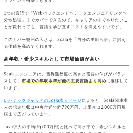
プラインも構築できます。
1つの言語で「Webバックエンド〜データエンジニアリング〜
分散処理」までカバーできるので、キャリアの中でやりたいこ
とが変わっても、言語を学び直すコストを抑えやすいです。
このカバー範囲の広さは、Scalaを「自分の主軸言語」に据え
る価値を高めてくれます。
高年収・希少スキルとして市場価値が高い
Scalaエンジニアは、習得難易度の高さと需要の伸びがバラン
スして、
市場での年収水準が他の主要言語より高め
に推移して
います。
レバテックキャリアのScala求人ページ
によると、Scala関連求
人の想定年収は中央付近で約790万円、上限帯は2,000万円規
模まで広がっています。
Java求人の平均(約700万円)と比べて高水準で、希少スキルと