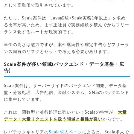
として高単価で取引されています。
ただし、Scala案件は「Java経験+Scala実務1年以上」を求め
る比率が高いため、まず正社員で実務経験を積んでからフリー
ランス化するルートが現実的です。
単価の高さは魅力ですが、案件継続性や確定申告などフリーラ
ンス固有のリスクとセットで考える必要があります。
Scala案件が多い領域(バックエンド・データ基盤・広
告)
Scala案件は、サーバーサイドのバックエンド開発、データ基
盤・分散処理、広告配信、金融システム、SNSのバックエンド
に集中しています。
これは、関数型と並行処理に強いというScalaの特性が、
大量
データ・大量リクエストを扱う領域と相性が良い
からです。
レバテックキャリアの
Scala求人ページ
によると、Scala求人で