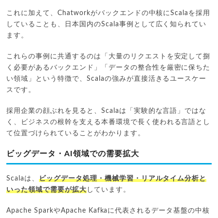
これに加えて、Chatworkがバックエンドの中核にScalaを採用
していることも、日本国内のScala事例として広く知られてい
ます。
これらの事例に共通するのは「大量のリクエストを安定して捌
く必要があるバックエンド」「データの整合性を厳密に保ちた
い領域」という特徴で、Scalaの強みが直接活きるユースケー
スです。
採用企業の顔ぶれを見ると、Scalaは「実験的な言語」ではな
く、ビジネスの根幹を支える本番環境で長く使われる言語とし
て位置づけられていることがわかります。
ビッグデータ・AI領域での需要拡大
Scalaは、
ビッグデータ処理・機械学習・リアルタイム分析と
いった領域で需要が拡大
しています。
Apache SparkやApache Kafkaに代表されるデータ基盤の中核