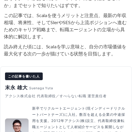
か」までセットで知りたいはずです。
この記事では、Scalaを使うメリットと注意点、最新の年収
相場、将来性、そしてSIerやSESから上流ポジションへ進む
ためのキャリア戦略まで、転職エージェントの立場から具
体的に解説します。
読み終えた頃には、Scalaを学ぶ意味と、自分の市場価値を
最大化する次の一歩が描けている状態を目指します。
この記事を書いた人
末永 雄大
Suenaga Yuta
アクシス株式会社 代表取締役／すべらない転職 運営責任者
新卒でリクルートエージェント(現インディードリクル
ートパートナーズ)に入社。数百を超える企業の中途採
用を支援。2012年アクシス(株)設立、代表取締役兼転
職エージェントとして人材紹介サービスを展開しなが