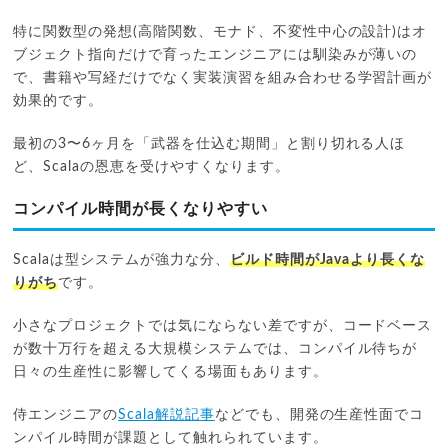
特に関数型の発想(高階関数、モナド、不変性中心の設計)はオ
ブジェクト指向だけで育ったエンジニアには馴染みが薄いの
で、書籍や写経だけでなく実装演習を組み合わせる学習計画が
効果的です。
最初の3〜6ヶ月を「武器を仕込む期間」と割り切れる人ほ
ど、Scalaの恩恵を受けやすくなります。
コンパイル時間が長くなりやすい
Scalaは型システムが強力な分、
ビルド時間がJavaより長くな
りがち
です。
小さなプロジェクトでは気にならない差ですが、コードベース
が数十万行を超える大規模システムでは、コンパイル待ちが
日々の生産性に影響してくる場面もあります。
侍エンジニアの
Scala解説記事
などでも、開発の生産性面でコ
ンパイル時間が課題として触れられています。