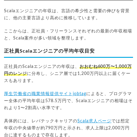
Scalaエンジニアの年収は、言語の希少性と需要の伸びを背景
に、他の主要言語より高めに推移しています。
ここからは、正社員・フリーランスそれぞれの最新の年収相場
と、Scala案件が多い領域を整理します。
正社員Scalaエンジニアの平均年収目安
正社員のScalaエンジニアの年収は、
おおむね600万〜1,000万
円のレンジ
に分布し、シニア層では1,200万円以上に届くケー
スもあります。
厚生労働省の職業情報提供サイトjobtag
によると、プログラマ
ー全体の平均年収は578.5万円で、Scalaエンジニアの相場はそ
れより1〜2割高い水準です。
具体的には、レバテックキャリアの
Scala求人ページ
では想定
年収の中央値帯が約790万円と示され、求人上限は2,000万円
台に達するものまで存在します。