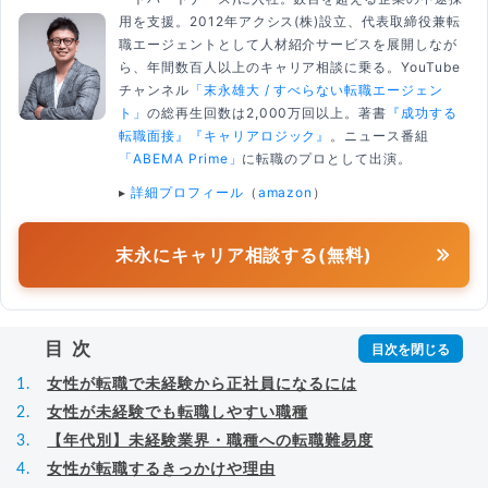
用を支援。2012年アクシス(株)設立、代表取締役兼転
職エージェントとして人材紹介サービスを展開しなが
ら、年間数百人以上のキャリア相談に乗る。YouTube
チャンネル
「末永雄大 / すべらない転職エージェン
ト」
の総再生回数は2,000万回以上。著書
『成功する
転職面接』
『キャリアロジック』
。ニュース番組
「ABEMA Prime」
に転職のプロとして出演。
▸
詳細プロフィール
（
amazon
）
末永にキャリア相談する(無料)
目次
女性が転職で未経験から正社員になるには
女性が未経験でも転職しやすい職種
【年代別】未経験業界・職種への転職難易度
女性が転職するきっかけや理由