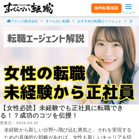
無料転職相談
メニュー
アクシス株式会社
すべらない転職
おすすめの転職エージェント
女性
【女性必読】未経験でも正社員に転職でき
る！？成功のコツを伝授！
更新日：2026.04.23
未経験から新しい分野へ飛び込む勇気と、それを実現する
ための具体的な戦略があれば、女性も新しいキャリアを切