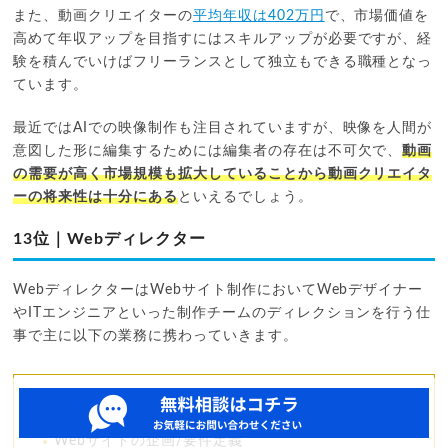
また、動画クリエイターの
平均年収は402万円
で、市場価値を
高めて年収アップを目指すにはスキルアップが必要ですが、経
験を積んでいけばフリーランスとして独立もできる職種となっ
ています。
最近ではAIでの映像制作も注目されていますが、映像を人間が
意図した形に編集するためには編集者の存在は不可欠で、
動画
の需要が高く市場規模も拡大していることから動画クリエイタ
ーの将来性は十分にある
といえるでしょう。
13位｜Webディレクター
WebディレクターはWebサイト制作においてWebデザイナー
やITエンジニアといった制作チームのディレクションを行う仕
事で主に以下の業務に携わっていきます。
Web制作チームのディレクション
Webサイトの企画/要件定義