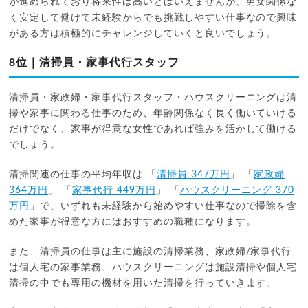
が進められており将来性は高いとはいえませんが、男女関係な
く安定して働けて未経験からでも挑戦しやすい仕事なので興味
がある方は積極的にチャレンジしていくと良いでしょう。
8位｜清掃員・家事代行スタッフ
清掃員・家政婦・家事代行スタッフ・ハウスクリーニングは清
掃や家事に関わる仕事のため、年齢関係なく長く働いていける
だけでなく、家事が得意な女性であれば強みを活かして働ける
でしょう。
清掃関連の仕事の平均年収は 「
清掃員 347万円
」 「
家政婦
364万円
」 「
家事代行 449万円
」 「
ハウスクリーニング 370
万円
」で、いずれも未経験から始めやすい仕事なので掃除を含
めた家事が得意な方にはおすすめの職種になります。
また、清掃員の仕事は主に施設の清掃業務、家政婦/家事代行
は個人宅の家事業務、ハウスクリーニングは施設清掃や個人宅
清掃の中でも専用の機材を用いた清掃を行っていきます。