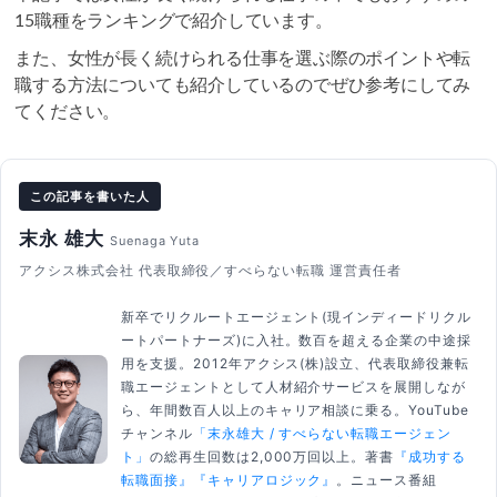
15職種をランキングで紹介しています。
また、女性が長く続けられる仕事を選ぶ際のポイントや転
職する方法についても紹介しているのでぜひ参考にしてみ
てください。
この記事を書いた人
末永 雄大
Suenaga Yuta
アクシス株式会社 代表取締役／すべらない転職 運営責任者
新卒でリクルートエージェント(現インディードリクル
ートパートナーズ)に入社。数百を超える企業の中途採
用を支援。2012年アクシス(株)設立、代表取締役兼転
職エージェントとして人材紹介サービスを展開しなが
ら、年間数百人以上のキャリア相談に乗る。YouTube
チャンネル
「末永雄大 / すべらない転職エージェン
ト」
の総再生回数は2,000万回以上。著書
『成功する
転職面接』
『キャリアロジック』
。ニュース番組