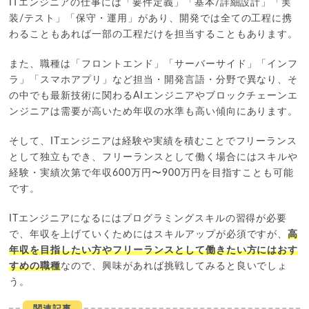
ITエンジニアの仕事には「要件定義」「基本/詳細設計」「実
装/テスト」「保守・運用」があり、開発では全ての工程に携
わることもあれば一部の工程だけを担当することもあります。
また、職種は「フロントエンド」「サーバーサイド」「インフ
ラ」「スマホアプリ」など担当・開発言語・分野で異なり、そ
の中でも最新技術に関わるAIエンジニアやブロックチェーンエ
ンジニアは需要が高いため年収の水準も高い傾向にあります。
そして、ITエンジニアは経験や実績を積むことでフリーランス
として独立もでき、フリーランスとして働く場合にはスキルや
経験・実績次第で年収600万円〜900万円を目指すことも可能
です。
ITエンジニアになるにはプログラミングスキルの習得が必要
で、年収を上げていくためにはスキルアップが必須ですが、
高
年収を目指したい方やフリーランスとして働きたい方にはおす
すめの職種
なので、興味があれば挑戦してみると良いでしょ
う。
関連記事