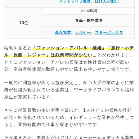
メットライフ生命
、
ほけんの窓口
22.6時間
食品・飲料業界
10位
森永乳業
、
カルビー
、
スターバックス
結果を見ると
「ファッション・アパレル・繊維」「旅行・ホテ
ル・旅館・レジャー」は残業時間が少ない
ことがわかります。
とくにファッション・アパレル業界は女性社員の比率が高い
分、産前産後休暇が取得しやすい風土も整いやすい傾向です。
一般的に利益率が高く収益が安定し、かつ大手企業のように業
務が仕組み化されている企業は、ワークライフバランスや福利
厚生が充実しています。
さらに従業員数の多い大手企業ほど、1人ひとりの業務が仕組
み化・細分化されているため、イレギュラーな業務が発生しづ
らく、業務時間内で仕事が収まりやすいです。
そう考えると、事務系だけではなくメーカーやメディカル業界