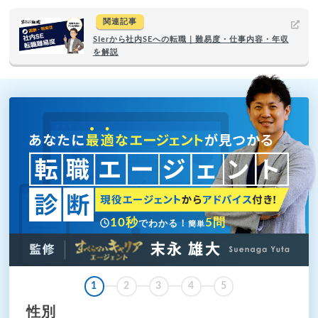
関連記事
SIerから社内SEへの転職｜難易度・仕事内容・年収
を解説
10秒
5問
でわかる！
簡単
1
2
3
4
5
性別