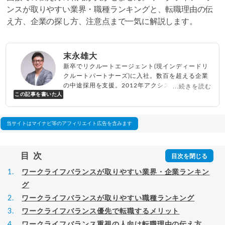
ンスが取りやすい業界・職種ランキングと、転職理由の伝
え方、企業の探し方、注意点まで一気に解説します。
末永雄大
新卒でリクルートエージェント(現インディードリ
クルートパートナーズ)に入社。数百を超える企業
の中途採用を支援。2012年アクシス(株)設立、代
...続きを読む
この記事を書いた人
表取締役兼転職エージェントとして人材紹介サー
ビスを展開しながら、年間数百人以上のキャリア
相談に乗る。Youtubeチャンネル「
末永雄大 / す
べらない転職エージェント
」の総再生回数は2,000
当サイトはマイナビ等のアフィリエイト広告を含みます
万回以上。著書「
成功する転職面接
」「
キャリア
ロジック
」
▸
詳細プロフィール
（
amazon
）
目次
ワークライフバランスが取りやすい業界・企業ランキン
グ
ワークライフバランスが取りやすい職種ランキング
ワークライフバランス優先で転職するメリット
ワークライフバランス重視の人向け転職理由の伝え方