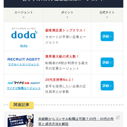
エージェント
ポイント
公式サイト
▼
▼
▼
顧客満足度トップクラス！
詳細
サポートが手厚い定番エー
ジェント
doda
業界最大級の求人数！
詳細
転職者の8割が利用する最大
リクルートエージェント
手の定番エージェント
20代支持率No.1！
詳細
若手を採用したい企業の正
マイナビ転職エージェント
社員求人が多数
関連記事
未経験からコンサル転職は可能？20代・30代の年
収と成功方法を解説