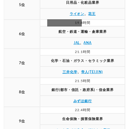
日用品・化粧品業界
5位
ライオン
、
花王
19.8時間
スクロールできます
航空・鉄道・運輸・倉庫業界
6位
JAL
、
ANA
21.1時間
化学・石油・ガラス・セラミック業界
7位
三井化学
、
帝人(TEIJIN)
21.5時間
銀行(都市・信託・政府系)・信金業界
8位
みずほ銀行
22.4時間
生命保険・損害保険業界
9位