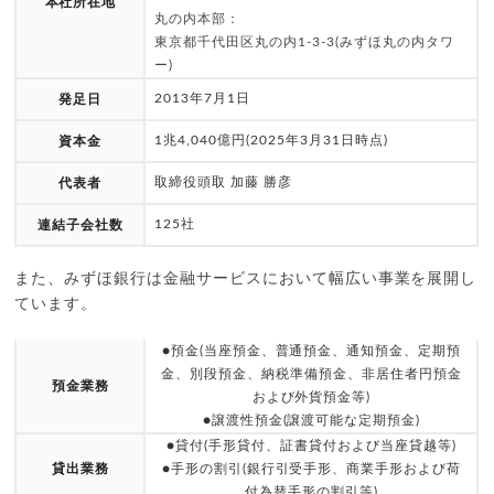
本社所在地
丸の内本部：
東京都千代田区丸の内1-3-3(みずほ丸の内タワ
ー)
2013年7月1日
発足日
1兆4,040億円(2025年3月31日時点)
資本金
取締役頭取 加藤 勝彦
代表者
125社
連結子会社数
また、みずほ銀行は金融サービスにおいて幅広い事業を展開し
ています。
●預金(当座預金、普通預金、通知預金、定期預
金、別段預金、納税準備預金、非居住者円預金
預金業務
および外貨預金等)
●譲渡性預金(譲渡可能な定期預金)
●貸付(手形貸付、証書貸付および当座貸越等)
貸出業務
●手形の割引(銀行引受手形、商業手形および荷
付為替手形の割引等)