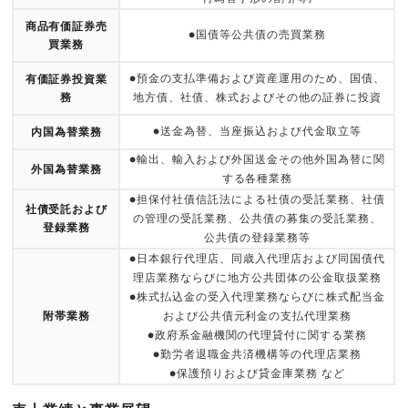
商品有価証券売
●国債等公共債の売買業務
買業務
●預金の支払準備および資産運用のため、国債、
有価証券投資業
務
地方債、社債、株式およびその他の証券に投資
●送金為替、当座振込および代金取立等
内国為替業務
●輸出、輸入および外国送金その他外国為替に関
外国為替業務
する各種業務
●担保付社債信託法による社債の受託業務、社債
社債受託および
の管理の受託業務、公共債の募集の受託業務、
登録業務
公共債の登録業務等
●日本銀行代理店、同歳入代理店および同国債代
理店業務ならびに地方公共団体の公金取扱業務
●株式払込金の受入代理業務ならびに株式配当金
附帯業務
および公共債元利金の支払代理業務
●政府系金融機関の代理貸付に関する業務
●勤労者退職金共済機構等の代理店業務
●保護預りおよび貸金庫業務 など