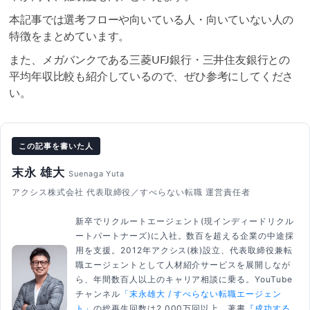
本記事では選考フローや向いている人・向いていない人の
特徴をまとめています。
また、メガバンクである三菱UFJ銀行・三井住友銀行との
平均年収比較も紹介しているので、ぜひ参考にしてくださ
い。
この記事を書いた人
末永 雄大
Suenaga Yuta
アクシス株式会社 代表取締役／すべらない転職 運営責任者
新卒でリクルートエージェント(現インディードリクル
ートパートナーズ)に入社。数百を超える企業の中途採
用を支援。2012年アクシス(株)設立、代表取締役兼転
職エージェントとして人材紹介サービスを展開しなが
ら、年間数百人以上のキャリア相談に乗る。YouTube
チャンネル
「末永雄大 / すべらない転職エージェン
ト」
の総再生回数は2,000万回以上。著書
『成功する