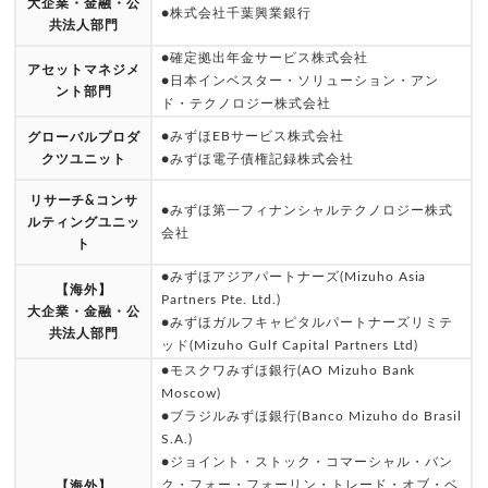
大企業・金融・公
●株式会社千葉興業銀行
共法人部門
●確定拠出年金サービス株式会社
アセットマネジメ
●日本インベスター・ソリューション・アン
ント部門
ド・テクノロジー株式会社
●みずほEBサービス株式会社
グローバルプロダ
クツユニット
●みずほ電子債権記録株式会社
リサーチ&コンサ
●みずほ第一フィナンシャルテクノロジー株式
ルティングユニッ
会社
ト
●みずほアジアパートナーズ(Mizuho Asia
【海外】
Partners Pte. Ltd.)
大企業・金融・公
●みずほガルフキャピタルパートナーズリミテ
共法人部門
ッド(Mizuho Gulf Capital Partners Ltd)
●モスクワみずほ銀行(AO Mizuho Bank
Moscow)
●ブラジルみずほ銀行(Banco Mizuho do Brasil
S.A.)
●ジョイント・ストック・コマーシャル・バン
ク・フォー・フォーリン・トレード・オブ・ベ
【海外】