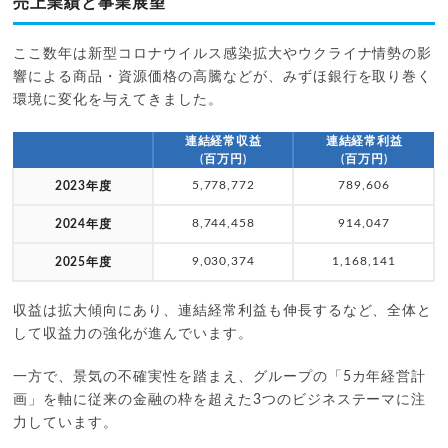
売上業績と事業展望
ここ数年は新型コロナウイルス感染拡大やウクライナ情勢の影
響による商品・資源価格の高騰などが、みずほ銀行を取り巻く
環境に変化を与えてきました。
連結経常収益
連結経常利益
(百万円)
(百万円)
5,778,772
789,606
2023年度
8,744,458
914,047
2024年度
9,030,374
1,168,141
2025年度
収益は拡大傾向にあり、連結経常利益も伸長するなど、全体と
して収益力の強化が進んでいます。
一方で、景気の不確実性を踏まえ、グループの「5カ年経営計
画」を軸に従来の金融の枠を超えた3つのビジネステーマに注
力しています。