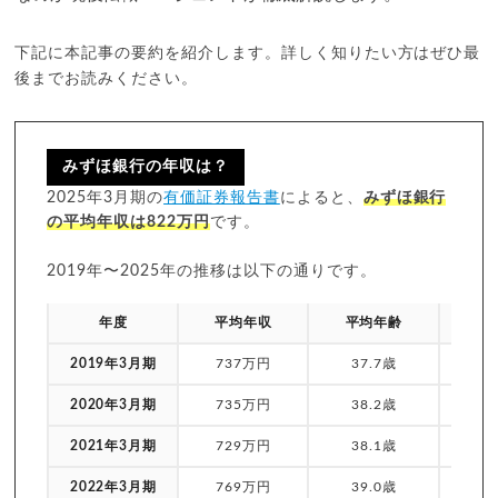
下記に本記事の要約を紹介します。詳しく知りたい方はぜひ最
後までお読みください。
みずほ銀行の年収は？
2025年3月期の
有価証券報告書
によると、
みずほ銀行
の平均年収は822万円
です。
2019年〜2025年の推移は以下の通りです。
年度
平均年収
平均年齢
平均
2019年3月期
737万円
37.7歳
1
2020年3月期
735万円
38.2歳
1
2021年3月期
729万円
38.1歳
1
2022年3月期
769万円
39.0歳
1