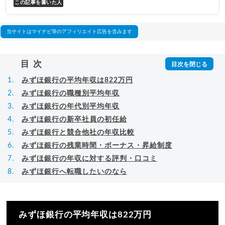
この記事を書いた人
表取締役兼転職エージェントとして人材紹介サー
ビスを展開しながら、年間数百人以上のキャリア
相談に乗る。Youtubeチャンネル「
末永雄大 / す
べらない転職エージェント
」の総再生回数は2,000
当サイトはマイナビ等のアフィリエイト広告を含みます
万回以上。著書「
成功する転職面接
」「
キャリア
ロジック
」
▸
詳細プロフィール
（
amazon
）
目次
みずほ銀行の平均年収は822万円
みずほ銀行の職種別平均年収
みずほ銀行の年代別平均年収
みずほ銀行の新卒社員の初任給
みずほ銀行と競合他社の年収比較
みずほ銀行の残業時間・ボーナス・昇給制度
みずほ銀行の年収に対する評判・口コミ
みずほ銀行へ転職したいのなら
みずほ銀行の平均年収は822万円