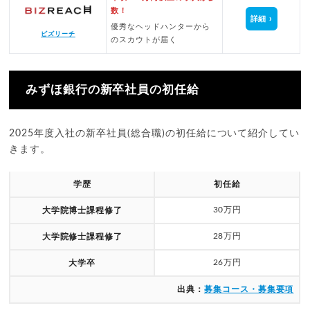
数！
詳細
優秀なヘッドハンターから
ビズリーチ
のスカウトが届く
みずほ銀行の新卒社員の初任給
2025年度入社の新卒社員(総合職)の初任給について紹介してい
きます。
学歴
初任給
30万円
大学院博士課程修了
28万円
大学院修士課程修了
26万円
大学卒
出典：
募集コース・募集要項