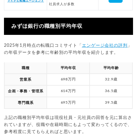
マイナビ転職エージェント
社員求人が多数
みずほ銀行の職種別平均年収
2025年1月時点の転職口コミサイト「
エンゲージ会社の評判
」
の年収データを参考に年齢別の平均年収を紹介します。
職種
平均年収
平均年齢
698万円
32.9歳
営業系
614万円
36.5歳
企画・事務・管理系
695万円
39.5歳
専門職系
上記の職種別平均年収は現役社員・元社員の回答を元に算出さ
れていますが、役職や在籍時期にもよって変わってくるので、
参考程度に見てもらえればと思います。