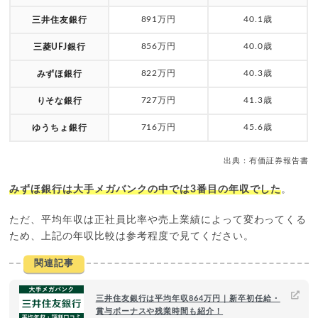
891万円
40.1歳
三井住友銀行
856万円
40.0歳
三菱UFJ銀行
822万円
40.3歳
みずほ銀行
727万円
41.3歳
りそな銀行
716万円
45.6歳
ゆうちょ銀行
出典：有価証券報告書
みずほ銀行は大手メガバンクの中では3番目の年収でした
。
ただ、平均年収は正社員比率や売上業績によって変わってくる
ため、上記の年収比較は参考程度で見てください。
関連記事
三井住友銀行は平均年収864万円｜新卒初任給・
賞与ボーナスや残業時間も紹介！