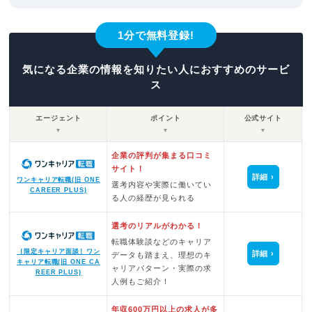
1分で無料登録!
気になる企業の情報を知りたい人におすすめのサービ
ス
エージェント
ポイント
公式サイト
▼
▼
▼
企業の評判が集まる口コミ
サイト！
詳細
ワンキャリア転職(旧 ONE
選考内容や実際に働いてい
CAREER PLUS)
る人の経歴が見られる
選考のリアルがわかる！
転職体験談などのキャリア
［限定キャリア面談］ワン
詳細
データも踏まえ、理想のキ
キャリア転職(旧 ONE CA
ャリアパターン・実際の求
REER PLUS)
人例もご紹介！
年収600万円以上の求人が多