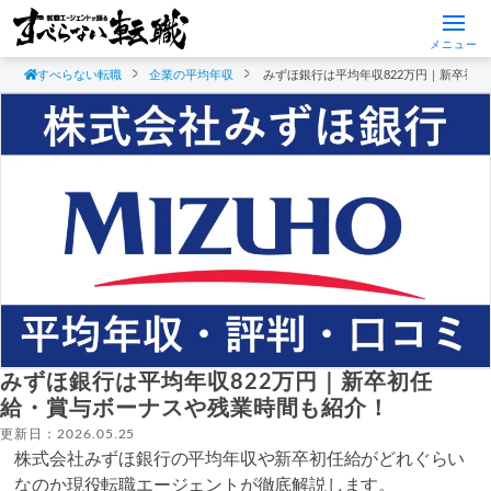
メニュー
すべらない転職
企業の平均年収
みずほ銀行は平均年収822万円｜新卒初
みずほ銀行は平均年収822万円｜新卒初任
給・賞与ボーナスや残業時間も紹介！
更新日：2026.05.25
株式会社みずほ銀行の平均年収や新卒初任給がどれぐらい
なのか現役転職エージェントが徹底解説します。