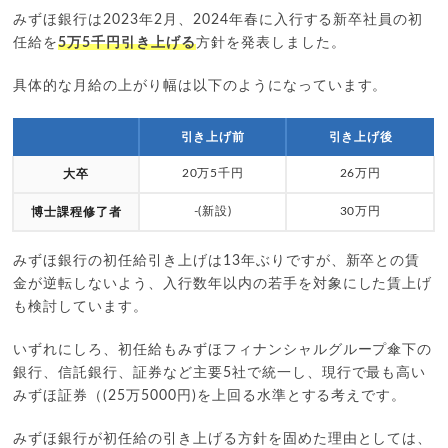
みずほ銀行は2023年2月、2024年春に入行する新卒社員の初
任給を
5万5千円引き上げる
方針を発表しました。
具体的な月給の上がり幅は以下のようになっています。
引き上げ前
引き上げ後
20万5千円
26万円
大卒
-(新設)
30万円
博士課程修了者
みずほ銀行の初任給引き上げは13年ぶりですが、新卒との賃
金が逆転しないよう、入行数年以内の若手を対象にした賃上げ
も検討しています。
いずれにしろ、初任給もみずほフィナンシャルグループ傘下の
銀行、信託銀行、証券など主要5社で統一し、現行で最も高い
みずほ証券（(25万5000円)を上回る水準とする考えです。
みずほ銀行が初任給の引き上げる方針を固めた理由としては、