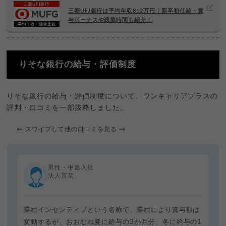
三菱UFJ銀行は平均年収812万円｜新卒初任給・賞
与ボーナスや残業時間も紹介！
りそな銀行の給与・評価制度
りそな銀行の給与・評価制度について、ワンキャリアプラスの
評判・口コミを一部抜粋しました。
← スワイプして他の口コミを見る →
男性・中途入社
法人営業
業績インセンティブという名称で、業績により賞与額は
変動するが、おおむね夏に給与の3か月分、冬に給与の1