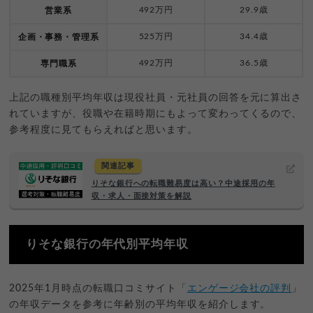
492万円
29.9歳
営業系
525万円
34.4歳
企画・事務・管理系
492万円
36.5歳
専門職系
上記の職種別平均年収は現役社員・元社員の回答を元に算出さ
れていますが、役職や在籍時期にもよって変わってくるので、
参考程度に見てもらえればと思います。
関連記事
りそな銀行への転職難易度は高い？中途採用の年
収・求人・面接対策を解説
りそな銀行の年代別平均年収
2025年1月時点の転職口コミサイト「
エンゲージ会社の評判
」
の年収データを参考に年齢別の平均年収を紹介します。