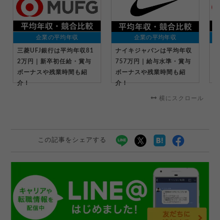
企業の平均年収
企業の平均年収
三菱UFJ銀行は平均年収81
ナイキジャパンは平均年収
ト
2万円｜新卒初任給・賞与
757万円｜給与水準・賞与
2
ボーナスや残業時間も紹
ボーナスや残業時間も紹
ボ
介！
介！
介
横にスクロール
この記事をシェアする