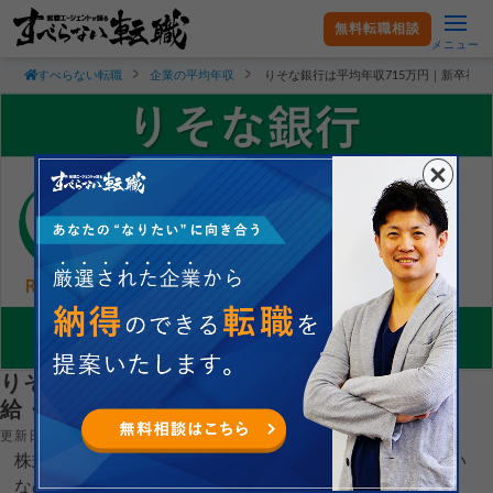
無料転職相談
メニュー
すべらない転職
企業の平均年収
りそな銀行は平均年収715万円｜新卒初
りそな銀行は平均年収715万円｜新卒初任
給・賞与ボーナスや残業時間も紹介！
更新日：2025.02.28
株式会社りそな銀行の平均年収や新卒初任給がどれぐらい
なのか現役転職エージェントが徹底解説します。