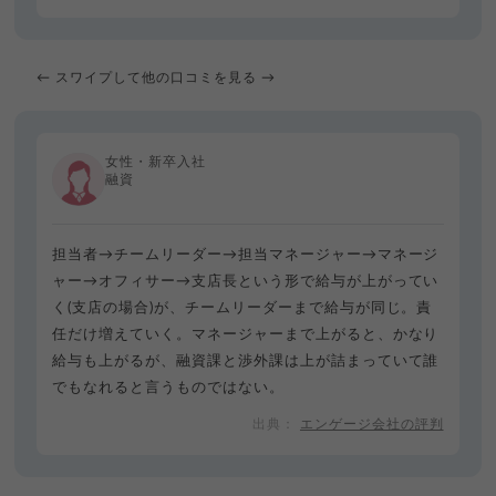
← スワイプして他の口コミを見る →
女性・新卒入社
融資
担当者→チームリーダー→担当マネージャー→マネージ
ャー→オフィサー→支店長という形で給与が上がってい
く(支店の場合)が、チームリーダーまで給与が同じ。責
任だけ増えていく。マネージャーまで上がると、かなり
給与も上がるが、融資課と渉外課は上が詰まっていて誰
でもなれると言うものではない。
エンゲージ会社の評判