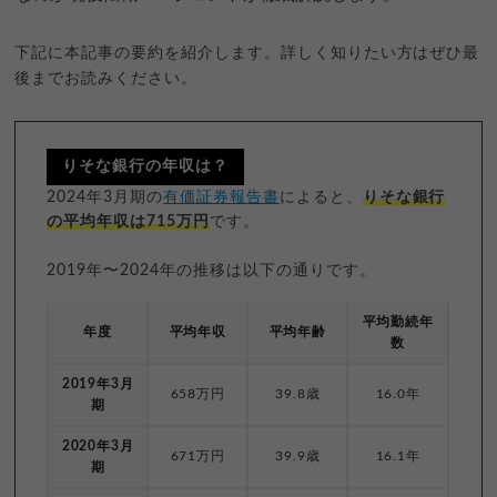
下記に本記事の要約を紹介します。詳しく知りたい方はぜひ最
後までお読みください。
りそな銀行の年収は？
2024年3月期の
有価証券報告書
によると、
りそな銀行
の平均年収は715万円
です。
2019年〜2024年の推移は以下の通りです。
平均勤続年
年度
平均年収
平均年齢
数
2019年3月
658万円
39.8歳
16.0年
期
2020年3月
671万円
39.9歳
16.1年
期