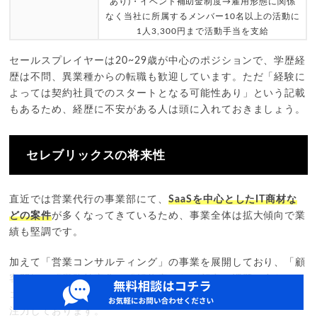
あり)・イベント補助金制度→雇用形態に関係
なく当社に所属するメンバー10名以上の活動に
1人3,300円まで活動手当を支給
セールスプレイヤーは20~29歳が中心のポジションで、学歴経
歴は不問、異業種からの転職も歓迎しています。ただ「経験に
よっては契約社員でのスタートとなる可能性あり」という記載
もあるため、経歴に不安がある人は頭に入れておきましょう。
セレブリックスの将来性
直近では営業代行の事業部にて、
SaaSを中心としたIT商材な
どの案件
が多くなってきているため、事業全体は拡大傾向で業
績も堅調です。
加えて「営業コンサルティング」の事業を展開しており、「顧
客開拓」「業務効率化」「解約率」など顧客の課題に合わせて
コンサルティングに入っていくなど、営業代行以外の業務にも
注力しております。