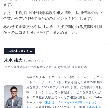
ます。
また、中途採用の転職難易度や求人情報、採用倍率の高い
企業から内定獲得するためのポイントも紹介します。
あわせて企業文化や採用大学、面接で聞かれる質問や社員
からの口コミも分かりやすくまとめました。
この記事を書いた人
末永 雄大
Suenaga Yuta
アクシス株式会社 代表取締役／すべらない転職 運営責任者
新卒でリクルートエージェント(現インディードリクル
ートパートナーズ)に入社。数百を超える企業の中途採
用を支援。2012年アクシス(株)設立、代表取締役兼転
職エージェントとして人材紹介サービスを展開しなが
ら、年間数百人以上のキャリア相談に乗る。YouTube
チャンネル
「末永雄大 / すべらない転職エージェン
ト」
の総再生回数は2,000万回以上。著書
『成功する