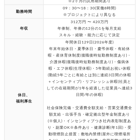
※2ヶ月の試用期間あり
09：30〜18：30(実働8時間)
勤務時間
※プロジェクトにより異なる
312万円 〜 420万円
年収
年俸制、年俸の12分の1を毎月支給
スキル・経験・能力に応じて決定
年間休日129日(2026年度)
年末年始休日・夏季休日・慶弔休暇・有給休
暇・産休育休制度(復職後時短勤務制度あり)・
介護休暇(復職後時短勤務制度あり)・傷病休
暇・エフ休暇(生理休暇)・5年勤続お祝い休暇
(勤続5年ごとに有給とは別に連続3日間の休暇
＋インセンティブ)・リフレッシュ休暇(社員と
しての在籍期間が1年を経過した従業員へ連続3
日間/年の休暇)
休日、
福利厚生
社会保険完備・交通費全額支給・営業交通費全
額支給・出張手当・確定拠出型年金制度あり
(※個人)・インセンティブつき社内表彰制度あ
り・副業OK※条件あり・健康診断(年1回)・受
動喫煙防止措置：敷地内禁煙(屋外に喫煙場所