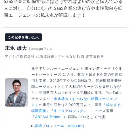
SaaS企業に転職するにはどうすればよいのかと悩んでいる
人に対し、自分にあったSaaS企業の選び方や市場動向を転
職エージェントの私末永が解説します！
この記事を書いた人
末永 雄大
Suenaga Yuta
アクシス株式会社 代表取締役／すべらない転職 運営責任者
新卒でリクルートエージェント(現インディードリクル
ートパートナーズ)に入社。数百を超える企業の中途採
用を支援。2012年アクシス(株)設立、代表取締役兼転
職エージェントとして人材紹介サービスを展開しなが
ら、年間数百人以上のキャリア相談に乗る。YouTube
チャンネル
「末永雄大 / すべらない転職エージェン
ト」
の総再生回数は2,000万回以上。著書
『成功する
転職面接』
『キャリアロジック』
。ニュース番組
「ABEMA Prime」
に転職のプロとして出演。
▸
詳細プロフィール
（
amazon
）