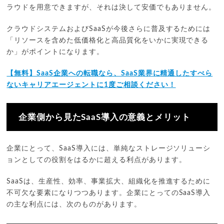
ラウドを用意できますが、それは決して安価でもありません。
クラウドシステムおよびSaaSが今後さらに普及するためには
「リソースを含めた低価格化と高品質化をいかに実現できる
か」がポイントになります。
【無料】SaaS企業への転職なら、SaaS業界に精通したすべら
ないキャリアエージェントに1度ご相談ください！
企業側から見たSaaS導入の意義とメリット
企業にとって、SaaS導入には、単純なストレージソリューシ
ョンとしての役割をはるかに超える利点があります。
SaaSは、生産性、効率、事業拡大、組織化を推進するために
不可欠な要素になりつつあります。企業にとってのSaaS導入
の主な利点には、次のものがあります。