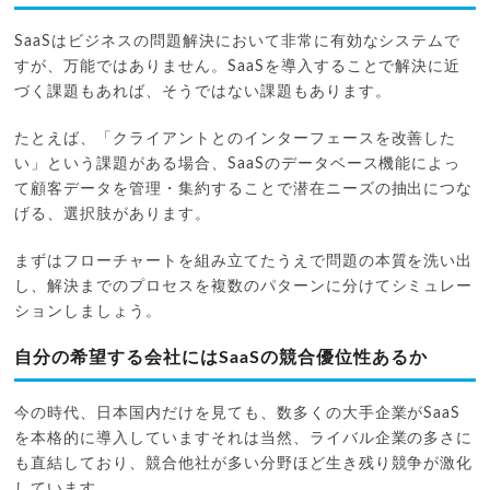
SaaSはビジネスの問題解決において非常に有効なシステムで
すが、万能ではありません。SaaSを導入することで解決に近
づく課題もあれば、そうではない課題もあります。
たとえば、「クライアントとのインターフェースを改善した
い」という課題がある場合、SaaSのデータベース機能によっ
て顧客データを管理・集約することで潜在ニーズの抽出につな
げる、選択肢があります。
まずはフローチャートを組み立てたうえで問題の本質を洗い出
し、解決までのプロセスを複数のパターンに分けてシミュレー
ションしましょう。
自分の希望する会社にはSaaSの競合優位性あるか
今の時代、日本国内だけを見ても、数多くの大手企業がSaaS
を本格的に導入していますそれは当然、ライバル企業の多さに
も直結しており、競合他社が多い分野ほど生き残り競争が激化
しています。