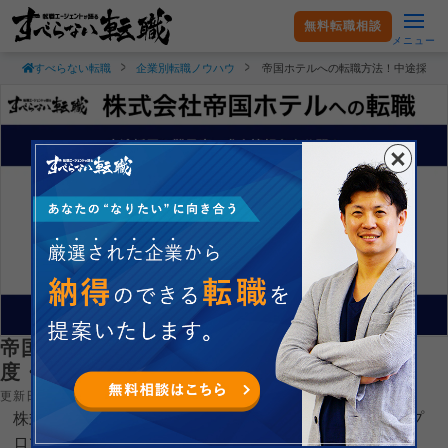
無料転職相談
メニュー
すべらない転職
企業別転職ノウハウ
帝国ホテルへの転職方法！中途採用
帝国ホテルへの転職方法！中途採用の難易
度・求人情報を徹底解説！
更新日：2025.02.28
株式会社帝国ホテルへ転職するコツを就職・転職支援のプ
ロである現役転職エージェントが徹底解説します。