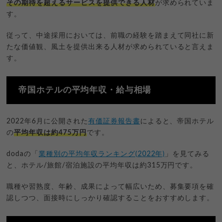
その期待を超えるサービスを提供できる人材
が求められていま
す。
従って、中途採用においては、前職の経験を踏まえて同社に新
たな価値観、風土を提供出来る人材が求められていると言えま
す。
帝国ホテルの平均年収・給与相場
2022年6月に公開された
有価証券報告書
によると、帝国ホテル
の
平均年収は約475万円
です。
dodaの「
業種別の平均年収ランキング(2022年)
」を見てみる
と、ホテル/旅館/宿泊施設の平均年収は約315万円です。
職種や習熟度、年齢、成果によって幅広いため、募集要項を確
認しつつ、面接時にしっかり確認することをおすすめします。