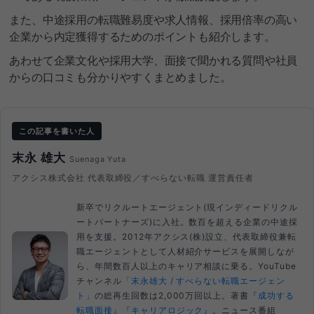
また、中途採用の転職難易度や求人情報、採用倍率の高い
企業から内定獲得するためのポイントも紹介します。
あわせて企業文化や採用大学、面接で聞かれる質問や社員
からの口コミも分かりやすくまとめました。
この記事を書いた人
末永 雄大
Suenaga Yuta
アクシス株式会社 代表取締役／すべらない転職 運営責任者
新卒でリクルートエージェント(現インディードリクル
ートパートナーズ)に入社。数百を超える企業の中途採
用を支援。2012年アクシス(株)設立、代表取締役兼転
職エージェントとして人材紹介サービスを展開しなが
ら、年間数百人以上のキャリア相談に乗る。YouTube
チャンネル
「末永雄大 / すべらない転職エージェン
ト」
の総再生回数は2,000万回以上。著書
『成功する
転職面接』
『キャリアロジック』
。ニュース番組