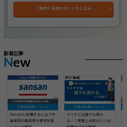
【無料】転職サポート申し込み
新着記事
N
ew
企業別転職ノウハウ
企業別転職ノウハウ
Sansanに転職するには？中
マイナビは誰でも受か
パ
途採用の難易度や選考対策
る！？実態と内定のコツを
は
について解説
転職のプロが解説
務