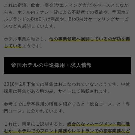
これは宿泊、飲食、宴会(ウエディング含む)をベースとしなが
らも、ホテル内テナント貸による不動産での収益や、帝国ホテ
ルブランドのBtoC向け商品や、BtoB向けケータリングサービ
スなども展開しています。
ホテル事業を軸とし、
他の事業領域へ展開しているのが功を奏
している
ようです。
帝国ホテルの中途採用・求人情報
2018年2月下旬では募集はおこなわれていないようです。中途
採用は募集がある時のみ、サイトにて掲載されます。
参考までに新卒採用の職種を紹介すると「総合コース」と「専
門コース」に分かれています。
これは、簡単にご説明すると、
総合的なマネージメント職に進
むか、ホテルでのフロント業務やレストランでの接客業務など