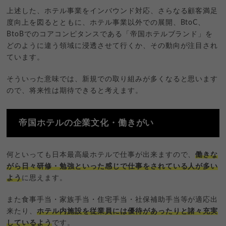
上述した、ホテル事業をインバウンド対応、さらなる顧客満足
度向上を図るとともに、ホテル事業以外での展開、BtoC、
BtoBでのコアコンピタンスである「帝国ホテルブランド」を
どのように違う領域に浸透させて行くか、その動向が注目され
ています。
そういった意味では、新規での取り組みが多くなると思います
ので、将来性は期待できると考えます。
帝国ホテルの企業文化・働きがい
何といっても日本最高級ホテルで仕事が出来ますので、
働きな
がら日々研修・勉強といった感じで仕事をされている人が多い
よう
に思えます。
また食事手当・家族手当・住宅手当・社保補助手当等が適応出
来たり、
ホテル内施設を従業員には優待があったりと諸々充実
しているよう
です。