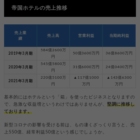
帝国ホテルの売上推移
売上業
売上高
営業利益
当期純利益
績
584億2600万
50億3600万円
36億8600万円
2019年3月期
円
545億5800万
31億6000万円
24億0400万円
2020年3月期
円
220億5100万
▲117億1000
▲143億6300
2021年3月期
円
万円
万円
基本的にはホテルという「箱」を使ったビジネスとなりますの
で、急激な収益増というわけではありませんが、
堅調に推移し
ております。
新型コロナの影響を受ける前は、もの凄くざっくり言うと、売
上550億、経常利益50億という感じでしょうか。