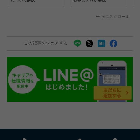
説
横にスクロール
この記事をシェアする