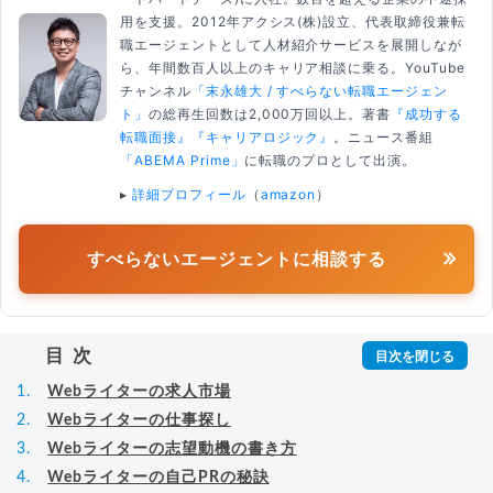
用を支援。2012年アクシス(株)設立、代表取締役兼転
職エージェントとして人材紹介サービスを展開しなが
ら、年間数百人以上のキャリア相談に乗る。YouTube
チャンネル
「末永雄大 / すべらない転職エージェン
ト」
の総再生回数は2,000万回以上。著書
『成功する
転職面接』
『キャリアロジック』
。ニュース番組
「ABEMA Prime」
に転職のプロとして出演。
▸
詳細プロフィール
（
amazon
）
すべらないエージェントに相談する
目次
Webライターの求人市場
Webライターの仕事探し
Webライターの志望動機の書き方
Webライターの自己PRの秘訣