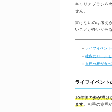
キャリアプランを
せん。
書けないのは考え
いことが多いから
ライフイベント
社内にロールモ
自己分析が今の
ライフイベント
10年後の姿が描
ます
。相手の意思