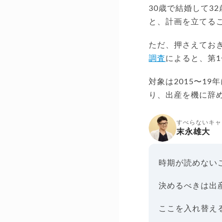
30歳で結婚して3
と、計画を立てる
ただ、押さえてお
調査
によると、第1
対象は2015〜1
り、出産を機に辞
すべらないキャ
末永雄大
時期が読めない
決めるべきは出
ここを入れ替え