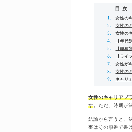
▸
目次
女性の
女性の
女性の
【年代
【職種
【ライ
女性が
女性の
キャリ
女性のキャリアプ
す
。ただ、時期が
結論から言うと、
事はその順番で書