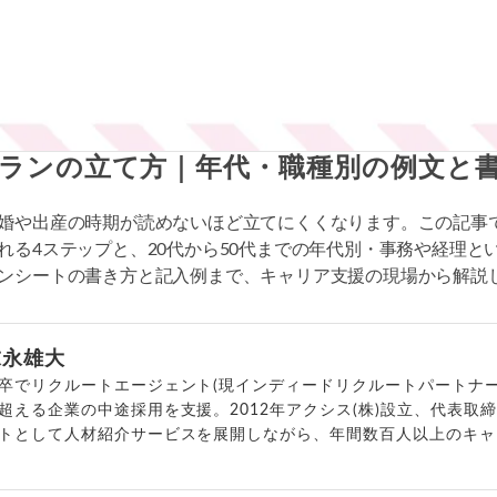
ランの立て方｜年代・職種別の例文と
婚や出産の時期が読めないほど立てにくくなります。この記事
れる4ステップと、20代から50代までの年代別・事務や経理と
ンシートの書き方と記入例まで、キャリア支援の現場から解説
末永雄大
卒でリクルートエージェント(現インディードリクルートパートナー
超える企業の中途採用を支援。2012年アクシス(株)設立、代表取
トとして人材紹介サービスを展開しながら、年間数百人以上のキャ
outubeチャンネル「
末永雄大 / すべらない転職エージェント
」の総
回以上。著書「
成功する転職面接
」「
キャリアロジック
」