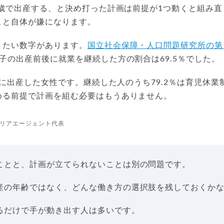
2歳で出産する、と決め打った計画は前提が1つ動くと組み
こと自体が嫌になります。
きたい数字があります。
国立社会保障・人口問題研究所の第
子の出産前後に就業を継続した方の割合は69.5％でした。
9年に出産した女性です。継続した人のうち79.2％は育児休
める前提で計画を組む必要はもうありません。
リアエージェント代表
ことと、計画が立てられないことは別の問題です。
産の年齢ではなく、どんな働き方の選択肢を残しておくか
るだけで手が動き出す人は多いです。