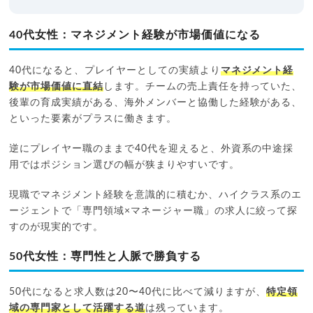
40代女性：マネジメント経験が市場価値になる
40代になると、プレイヤーとしての実績より
マネジメント経
験が市場価値に直結
します。チームの売上責任を持っていた、
後輩の育成実績がある、海外メンバーと協働した経験がある、
といった要素がプラスに働きます。
逆にプレイヤー職のままで40代を迎えると、外資系の中途採
用ではポジション選びの幅が狭まりやすいです。
現職でマネジメント経験を意識的に積むか、ハイクラス系のエ
ージェントで「専門領域×マネージャー職」の求人に絞って探
すのが現実的です。
50代女性：専門性と人脈で勝負する
50代になると求人数は20〜40代に比べて減りますが、
特定領
域の専門家として活躍する道
は残っています。