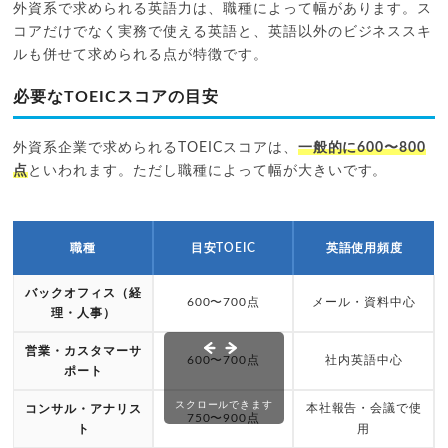
外資系で求められる英語力は、職種によって幅があります。ス
コアだけでなく実務で使える英語と、英語以外のビジネススキ
ルも併せて求められる点が特徴です。
必要なTOEICスコアの目安
外資系企業で求められるTOEICスコアは、
一般的に600〜800
点
といわれます。ただし職種によって幅が大きいです。
職種
目安TOEIC
英語使用頻度
バックオフィス（経
600〜700点
メール・資料中心
理・人事）
営業・カスタマーサ
600〜700点
社内英語中心
ポート
スクロールできます
本社報告・会議で使
コンサル・アナリス
750〜900点
ト
用