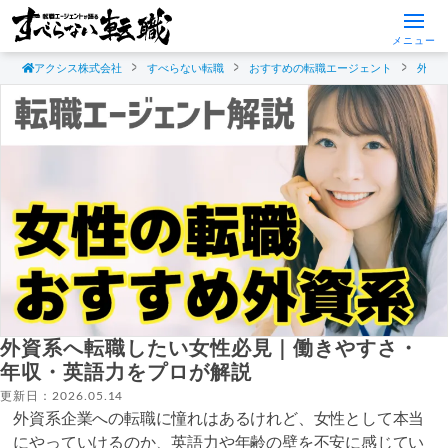
メニュー
アクシス株式会社
すべらない転職
おすすめの転職エージェント
外資
外資系へ転職したい女性必見｜働きやすさ・
年収・英語力をプロが解説
更新日：2026.05.14
外資系企業への転職に憧れはあるけれど、女性として本当
にやっていけるのか、英語力や年齢の壁を不安に感じてい