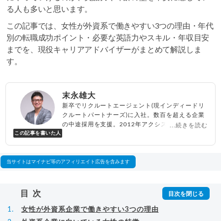
る人も多いと思います。
この記事では、女性が外資系で働きやすい3つの理由・年代
別の転職成功ポイント・必要な英語力やスキル・年収目安
までを、現役キャリアアドバイザーがまとめて解説しま
す。
末永雄大
新卒でリクルートエージェント(現インディードリ
クルートパートナーズ)に入社。数百を超える企業
の中途採用を支援。2012年アクシス(株)設立、代
...続きを読む
この記事を書いた人
表取締役兼転職エージェントとして人材紹介サー
ビスを展開しながら、年間数百人以上のキャリア
相談に乗る。Youtubeチャンネル「
末永雄大 / す
べらない転職エージェント
」の総再生回数は2,000
当サイトはマイナビ等のアフィリエイト広告を含みます
万回以上。著書「
成功する転職面接
」「
キャリア
ロジック
」
▸
詳細プロフィール
（
amazon
）
目次
女性が外資系企業で働きやすい3つの理由