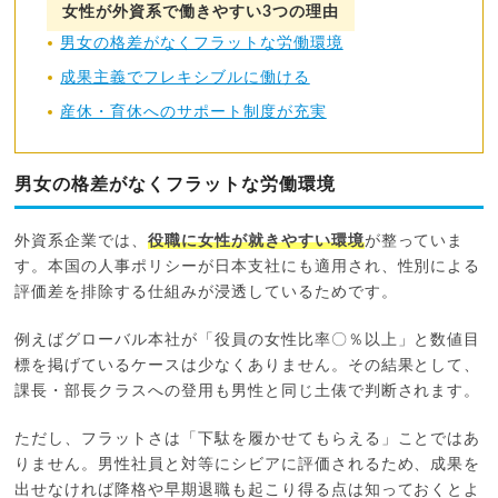
女性が外資系で働きやすい3つの理由
男女の格差がなくフラットな労働環境
成果主義でフレキシブルに働ける
産休・育休へのサポート制度が充実
男女の格差がなくフラットな労働環境
外資系企業では、
役職に女性が就きやすい環境
が整っていま
す。本国の人事ポリシーが日本支社にも適用され、性別による
評価差を排除する仕組みが浸透しているためです。
例えばグローバル本社が「役員の女性比率〇％以上」と数値目
標を掲げているケースは少なくありません。その結果として、
課長・部長クラスへの登用も男性と同じ土俵で判断されます。
ただし、フラットさは「下駄を履かせてもらえる」ことではあ
りません。男性社員と対等にシビアに評価されるため、成果を
出せなければ降格や早期退職も起こり得る点は知っておくとよ