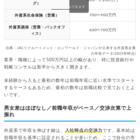
800〜1,200万円
グ）
スクロールできます
700〜900万円
外資系生命保険（営業）
外資系損保（営業・バックオフ
600〜700万円
ィス）
出典：JACリクルートメント・エンワールド・ジャパンが公表する外資系企業
の年収データ(2025年時点)
業界・職種によって500万円以上の幅があり、特に投資銀行や
戦略コンサルは新卒から大きく開きます。
未経験から入ると最初の数年は前職年収に近い水準でスタート
するケースもあるため、最初の数年は前職比較で見ておくとよ
いです。
男女差はほぼなし／前職年収がベース／交渉次第で上
振れ
外資系で年収を伸ばす鍵は、
入社時点の交渉力
です。基本給は
前職年収を基準に設定されることが多いため、ここで自分の市