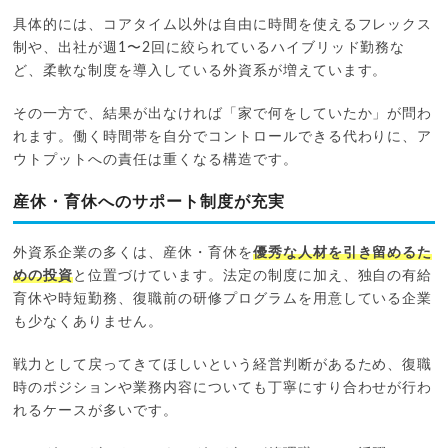
具体的には、コアタイム以外は自由に時間を使えるフレックス
制や、出社が週1〜2回に絞られているハイブリッド勤務な
ど、柔軟な制度を導入している外資系が増えています。
その一方で、結果が出なければ「家で何をしていたか」が問わ
れます。働く時間帯を自分でコントロールできる代わりに、ア
ウトプットへの責任は重くなる構造です。
産休・育休へのサポート制度が充実
外資系企業の多くは、産休・育休を
優秀な人材を引き留めるた
めの投資
と位置づけています。法定の制度に加え、独自の有給
育休や時短勤務、復職前の研修プログラムを用意している企業
も少なくありません。
戦力として戻ってきてほしいという経営判断があるため、復職
時のポジションや業務内容についても丁寧にすり合わせが行わ
れるケースが多いです。