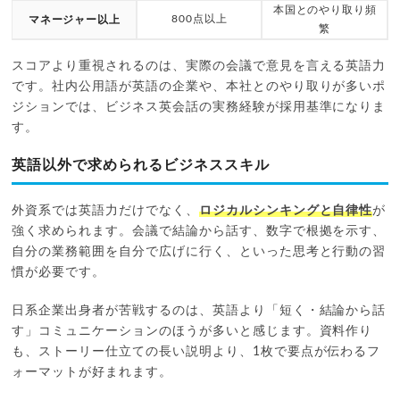
本国とのやり取り頻
800点以上
マネージャー以上
繁
スコアより重視されるのは、実際の会議で意見を言える英語力
です。社内公用語が英語の企業や、本社とのやり取りが多いポ
ジションでは、ビジネス英会話の実務経験が採用基準になりま
す。
英語以外で求められるビジネススキル
外資系では英語力だけでなく、
ロジカルシンキングと自律性
が
強く求められます。会議で結論から話す、数字で根拠を示す、
自分の業務範囲を自分で広げに行く、といった思考と行動の習
慣が必要です。
日系企業出身者が苦戦するのは、英語より「短く・結論から話
す」コミュニケーションのほうが多いと感じます。資料作り
も、ストーリー仕立ての長い説明より、1枚で要点が伝わるフ
ォーマットが好まれます。