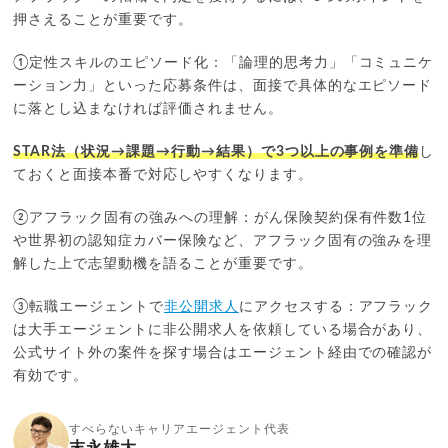
押さえることが重要です。
①定性スキルのエピソード化：「論理的思考力」「コミュニケ
ーション力」といった応募条件は、面接で具体的なエピソード
に落とし込まなければ評価されません。
STAR法（状況→課題→行動→結果）で3つ以上の事例を準備
し
ておくと面接本番で対応しやすくなります。
②アフラック固有の強みへの理解：がん保険契約保有件数1位
や世界初の認知症カバー保険など、アフラック固有の強みを理
解した上で志望動機を語ることが重要です。
③転職エージェントで
非公開求人
にアクセスする：アフラック
は大手エージェントに非公開求人を依頼している場合があり、
公式サイト外の案件を探す場合はエージェント経由での確認が
有効です。
すべらないキャリアエージェント代表
末永雄大