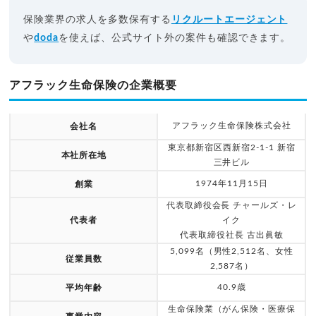
保険業界の求人を多数保有する
リクルートエージェント
や
doda
を使えば、公式サイト外の案件も確認できます。
アフラック生命保険の企業概要
アフラック生命保険株式会社
会社名
東京都新宿区西新宿2-1-1 新宿
本社所在地
三井ビル
1974年11月15日
創業
代表取締役会長 チャールズ・レ
代表者
イク
代表取締役社長 古出眞敏
5,099名（男性2,512名、女性
従業員数
2,587名）
40.9歳
平均年齢
生命保険業（がん保険・医療保