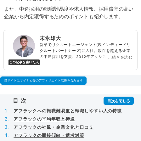
また、中途採用の転職難易度や求人情報、採用倍率の高い
企業から内定獲得するためのポイントも紹介します。
末永雄大
新卒でリクルートエージェント(現インディードリ
クルートパートナーズ)に入社。数百を超える企業
の中途採用を支援。2012年アクシス(株)設立、代
...続きを読む
この記事を書いた人
表取締役兼転職エージェントとして人材紹介サー
ビスを展開しながら、年間数百人以上のキャリア
相談に乗る。Youtubeチャンネル「
末永雄大 / す
べらない転職エージェント
」の総再生回数は2,000
当サイトはマイナビ等のアフィリエイト広告を含みます
万回以上。著書「
成功する転職面接
」「
キャリア
ロジック
」
▸
詳細プロフィール
（
amazon
）
目次
アフラックへの転職難易度と転職しやすい人の特徴
アフラックの平均年収と待遇
アフラックの社風・企業文化と口コミ
アフラックの面接傾向・選考対策