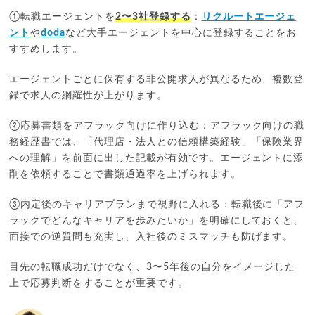
①転職エージェントを
2〜3社登録する
：
リクルートエージェ
ント
や
doda
など大手エージェントを中心に登録することをお
すすめします。
エージェントごとに保有する非公開求人が異なるため、複数登
録で求人の網羅性が上がります。
②応募書類をアフラック向けに作り込む：アフラック向けの職
務経歴書では、「代理店・法人との信頼構築経験」「保険業界
への理解」を前面に出した記載が有効です。エージェントに添
削を依頼することで書類通過率を上げられます。
③内定後のキャリアプランまで視野に入れる：転職後に「アフ
ラックでどんなキャリアを歩みたいか」を明確にしておくと、
面接での逆質問も充実し、入社後のミスマッチも防げます。
目先の転職成功だけでなく、3〜5年後の自分をイメージした
上で応募判断をすることが重要です。