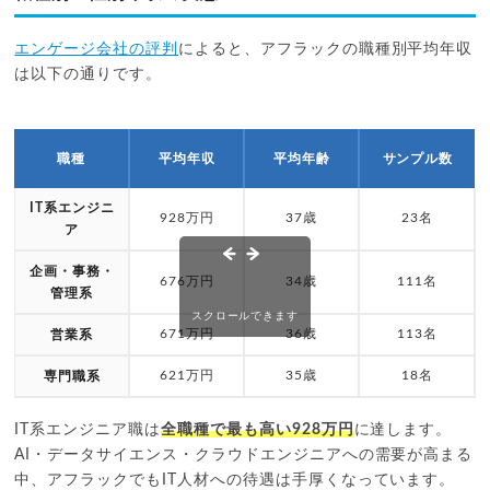
エンゲージ会社の評判
によると、アフラックの職種別平均年収
は以下の通りです。
職種
平均年収
平均年齢
サンプル数
IT系エンジニ
928万円
37歳
23名
ア
企画・事務・
676万円
34歳
111名
管理系
スクロールできます
671万円
36歳
113名
営業系
621万円
35歳
18名
専門職系
IT系エンジニア職は
全職種で最も高い928万円
に達します。
AI・データサイエンス・クラウドエンジニアへの需要が高まる
中、アフラックでもIT人材への待遇は手厚くなっています。