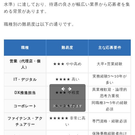
水準）に達しており、待遇の良さが幅広い業界から応募者を集
める背景があります。
職種別の難易度は以下の通りです。
職種
難易度
主な応募要件
営業（代理店・個
★★★ やや高め
大卒+営業経験
人）
実務経験5〜10年が
★★★★ 高い
IT・デジタル
多い
異業種歓迎・論理的
★★★ 中程度
DX推進担当
思考力重視
同職種3〜5年の経験
★★★★ 高い
コーポレート
スクロールできます
必須
★★★★★ 非常に高
ファイナンス・アク
専門資格・経験必須
チュアリー
い
保険事務経験者向け