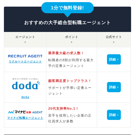
1分で無料登録!
おすすめの大手総合型転職エージェント
エージェント
ポイント
公式サイト
▼
▼
▼
業界最大級の求人数！
詳細
転職者の8割が利用する最大
リクルートエージェント
手の定番エージェント
顧客満足度トップクラス！
詳細
サポートが手厚い定番エー
ジェント
doda
20代支持率No.1！
詳細
若手を採用したい企業の正
マイナビ転職エージェント
社員求人が多数