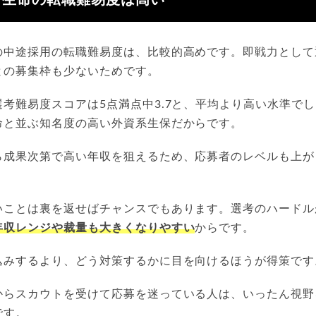
フ生命の転職難易度は高い
の中途採用の転職難易度は、比較的高めです。即戦力として
との募集枠も少ないためです。
考難易度スコアは5点満点中3.7と、平均より高い水準で
命と並ぶ知名度の高い外資系生保だからです。
ら成果次第で高い年収を狙えるため、応募者のレベルも上が
いことは裏を返せばチャンスでもあります。選考のハードル
年収レンジや裁量も大きくなりやすい
からです。
込みするより、どう対策するかに目を向けるほうが得策です
からスカウトを受けて応募を迷っている人は、いったん視野
です。