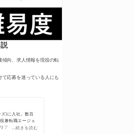
解説
接傾向、求人情報を現役の転
けて応募を迷っている人にも
ズ)に入社。数百
締役兼転職エージェ
リア相談に乗る。
...続きを読む
再生回数は2,000