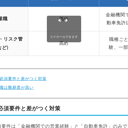
金融機関
業職
低め
動車免許
スクロールできます
画・リスク管
職種ごと
高め
験、一部T
ど)
必須要件と差がつく対策
職は難易度が高い
必須要件と差がつく対策
須要件は「金融機関での営業経験」と「自動車免許」のみで