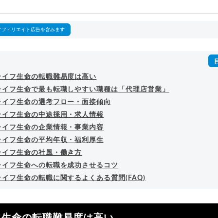
回以上。著書「
成功する転職面接
」「
キャリアロジック
」
詳細プロフィール
（
amazon
）
アフィリエイト広告を含みます
ライフ生命の転職難易度は高い
ライフ生命で最も転職しやすい職種は「代理店営業」
ライフ生命の選考フロー・面接傾向
ライフ生命の中途採用・求人情報
ライフ生命の企業情報・事業内容
ライフ生命の平均年収・福利厚生
ライフ生命の社風・働き方
ライフ生命への転職を成功させるコツ
イフ生命の転職に関するよくある質問(FAQ)