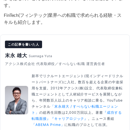
す。
FinTech(フィンテック)業界への転職で求められる経験・ス
キルも紹介します。
この記事を書いた人
末永 雄大
Suenaga Yuta
アクシス株式会社 代表取締役／すべらない転職 運営責任者
新卒でリクルートエージェント(現インディードリクル
ートパートナーズ)に入社。数百を超える企業の中途採
用を支援。2012年アクシス(株)設立、代表取締役兼転
職エージェントとして人材紹介サービスを展開しなが
ら、年間数百人以上のキャリア相談に乗る。YouTube
チャンネル
「末永雄大 / すべらない転職エージェン
ト」
の総再生回数は2,000万回以上。著書
『成功する
転職面接』
『キャリアロジック』
。ニュース番組
「ABEMA Prime」
に転職のプロとして出演。