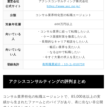
アクシスコンサルティング株式会社
運営会社
公式サイト
https://www.axc.ne.jp/
コンサル業界特化型の転職エージェント
分類
600万円以上
対象年収層
・コンサル業界に絞って転職したい人
向いている
・ケース面接対策を徹底したい人
人
・長期的なキャリア相談をしたい人
・幅広い業界を見たい人
向いていな
・なるはやで転職したい
い人
・今すぐ大量の求人を見たい人
有料職業紹介：13-ユ-010759
登録免許
アクシスコンサルティングの評判まとめ
コンサル業界特化の転職エージェントで、85,000名以上の実
績から生まれたファームとのパイプがあり、表に出ない非公開