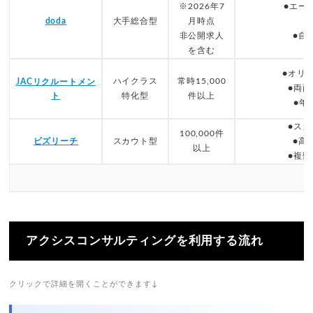
※2026年7
●エー
doda
大手総合型
月時点
非公開求人
●自
を含む
●オリ
ハイクラス
常時15,000
JACリクルートメン
●両
ト
特化型
件以上
●年
●ス
100,000件
ビズリーチ
スカウト型
●高
以上
●複
アクシスコンサルティングを利用する流れ
クリックで詳細を開くことができます↓