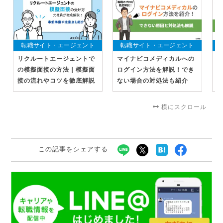
転職サイト・エージェント
転職サイト・エージェント
リクルートエージェントで
マイナビコメディカルへの
マ
の模擬面接の方法｜模擬面
ログイン方法を解説！でき
方
接の流れやコツを徹底解説
ない場合の対処法も紹介
合
横にスクロール
この記事をシェアする