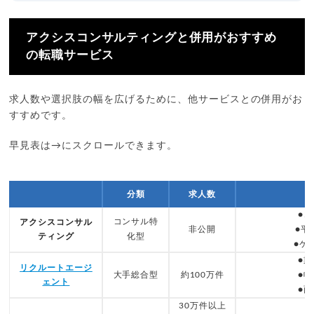
アクシスコンサルティングと併用がおすすめ
の転職サービス
求人数や選択肢の幅を広げるために、他サービスとの併用がお
すすめです。
早見表は→にスクロールできます。
分類
求人数
●
コンサル特
アクシスコンサル
非公開
●平
ティング
化型
●ケ
●
リクルートエージ
大手総合型
約100万件
●
ェント
●
30万件以上