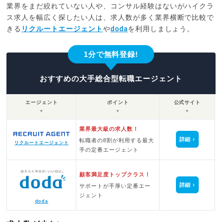
業界をまだ絞れていない人や、コンサル経験はないがハイクラ
ス求人を幅広く探したい人は、求人数が多く業界横断で比較で
きる
リクルートエージェント
や
doda
を利用しましょう。
1分で無料登録!
おすすめの大手総合型転職エージェント
エージェント
ポイント
公式サイト
▼
▼
▼
業界最大級の求人数！
詳細
転職者の8割が利用する最大
リクルートエージェント
手の定番エージェント
顧客満足度トップクラス！
詳細
サポートが手厚い定番エー
ジェント
doda