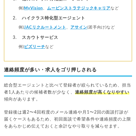
例)
MyVision
、
ムービンストラテジックキャリア
など
ハイクラス特化型エージェント
例)
JACリクルートメント
、
アサイン
(若手向け)など
スカウトサービス
例)
ビズリーチ
など
連絡頻度が多い・求人をゴリ押しされる
総合型エージェントと比べて登録者が絞られているため、担当
者1人あたりの候補者数が少なく、
連絡頻度が高くなりやすい
傾向があります。
登録後は週2〜4回程度のメール連絡や月1〜2回の面談打診が
届くケースもあるため、初回面談で希望条件や連絡頻度の上限
をあらかじめ伝えておくと余計なやり取りを減らせます。