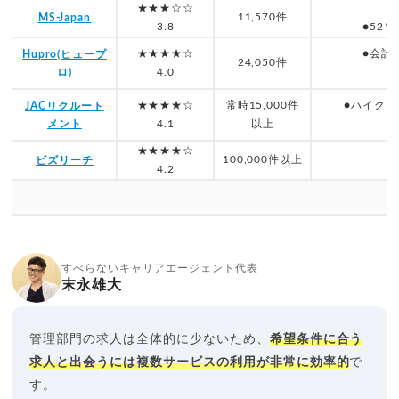
★★★☆☆
11,570件
MS-Japan
3.8
●52
★★★★☆
●会計
Hupro(ヒュープ
24,050件
ロ)
4.0
★★★★☆
常時15,000件
●ハイクラ
JACリクルート
メント
4.1
以上
★★★★☆
100,000件以上
ビズリーチ
4.2
すべらないキャリアエージェント代表
末永雄大
管理部門の求人は全体的に少ないため、
希望条件に合う
求人と出会うには複数サービスの利用が非常に効率的
で
す。