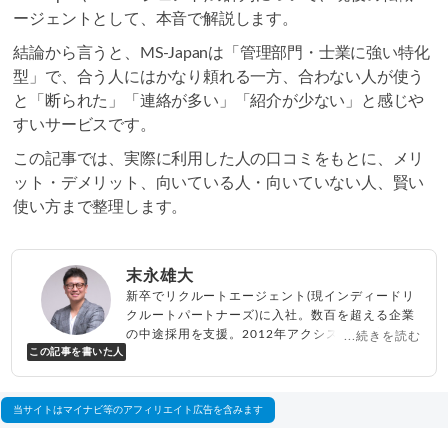
ージェントとして、本音で解説します。
結論から言うと、MS-Japanは「管理部門・士業に強い特化
型」で、合う人にはかなり頼れる一方、合わない人が使う
と「断られた」「連絡が多い」「紹介が少ない」と感じや
すいサービスです。
この記事では、実際に利用した人の口コミをもとに、メリ
ット・デメリット、向いている人・向いていない人、賢い
使い方まで整理します。
末永雄大
新卒でリクルートエージェント(現インディードリ
クルートパートナーズ)に入社。数百を超える企業
の中途採用を支援。2012年アクシス(株)設立、代
...続きを読む
この記事を書いた人
表取締役兼転職エージェントとして人材紹介サー
ビスを展開しながら、年間数百人以上のキャリア
相談に乗る。Youtubeチャンネル「
末永雄大 / す
べらない転職エージェント
」の総再生回数は2,000
当サイトはマイナビ等のアフィリエイト広告を含みます
万回以上。著書「
成功する転職面接
」「
キャリア
ロジック
」