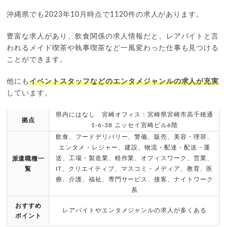
沖縄県でも2023年10月時点で1120件の求人があります。
豊富な求人があり、飲食関係の求人情報だと、レアバイトと言
われるメイド喫茶や執事喫茶など一風変わった仕事も見つける
ことができます。
他にも
イベントスタッフなどのエンタメジャンルの求人が充実
しています。
県内にはなし 宮崎オフィス：宮崎県宮崎市高千穂通
拠点
1-6-38 ニッセイ宮崎ビル6階
飲食、フードデリバリー、警備、販売、美容・理容、
エンタメ・レジャー、建設、物流・配達・配送・運
送、工場・製造業、軽作業、オフィスワーク、営業、
派遣職種一
覧
IT、クリエイティブ、マスコミ・メディア、教育、医
療、介護、福祉、専門サービス、接客、ナイトワーク
系
おすすめ
レアバイトやエンタメジャンルの求人が多くある
ポイント