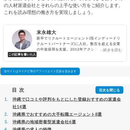
の人材派遣会社とそれらの上手な使い方をご紹介します。
これを読み理想の働き方を実現しましょう。
末永雄大
新卒でリクルートエージェント(現インディードリ
クルートパートナーズ)に入社。数百を超える企業
の中途採用を支援。2012年アクシス(株)設立、代
...続きを読む
この記事を書いた人
表取締役兼転職エージェントとして人材紹介サー
ビスを展開しながら、年間数百人以上のキャリア
相談に乗る。Youtubeチャンネル「
末永雄大 / す
べらない転職エージェント
」の総再生回数は2,000
当サイトはマイナビ等のアフィリエイト広告を含みます
万回以上。著書「
成功する転職面接
」「
キャリア
ロジック
」
▸
詳細プロフィール
（
amazon
）
目次
沖縄で口コミや評判をもとにした登録おすすめの派遣会
社14選
沖縄県でおすすめの大手転職エージェント8選
沖縄県の地域密着型派遣会社6選
沖縄県の求人の特徴