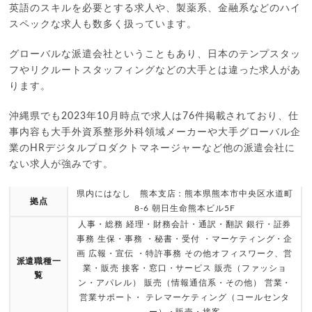
英語のスキルを必要とする求人や、製薬系、金融系などのハイ
スペックな求人も数多く扱っています。
グローバルな派遣会社ということもあり、日本のテンプスタッ
フやリクルートスタッフィングなどの大手とは違った求人があ
ります。
沖縄県でも2023年10月時点で求人は76件掲載されており、仕
事内容も大手外資系整形外科領域メーカーや大手グローバル企
業のHRデジタルプロダクトマネージャーなど他の派遣会社に
ない求人が強みです。
県内にはなし 熊本支店：熊本県熊本市中央区水道町
拠点
8-6 朝日生命熊本ビル5F
人事・総務 経理・財務会計・通訳・翻訳 銀行・証券
事務 生保・事務 ・秘書・受付 ・マーケティング・企
画 広報・宣伝 ・特許事務 その他オフィスワーク、営
派遣職種一
業・販売 接客・窓口・サービス 販売（ファッショ
覧
ン・アパレル） 販売（情報通信系・その他） 営業・
営業サポート・ テレマーケティング（コールセンタ