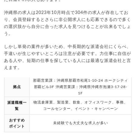
沖縄県の求人は2023年10月時点で304件の求人が存在してお
り、会員登録するとさらに非公開求人にも応募できるので多く
の選択肢から自分に合った求人を見つけることが出来るでしょ
う。
しかし単発の案件が多いため、中長期的な派遣会社にくらべ、
手違いが生じやすいところは注意が必要です。力仕事に自信が
ある人や、短期の仕事を探している人には最適な派遣会社と言
えます。
那覇営業課：沖縄県那覇市松尾1-10-24 ホークシティ
拠点
那覇ビル3F 沖縄営業課：沖縄県沖縄市泡瀬3-17-28-
1F
物流倉庫業、製造業、飲食、オフィスワーク、事務、
派遣職種一
覧
コールセンター、イベント・キャンペーン
おすすめ
未経験でも大丈夫な求人が多い
ポイント