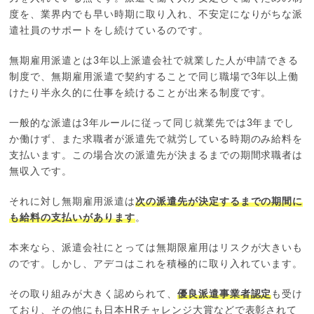
度を、業界内でも早い時期に取り入れ、不安定になりがちな派
遣社員のサポートをし続けているのです。
無期雇用派遣とは3年以上派遣会社で就業した人が申請できる
制度で、無期雇用派遣で契約することで同じ職場で3年以上働
けたり半永久的に仕事を続けることが出来る制度です。
一般的な派遣は3年ルールに従って同じ就業先では3年までし
か働けず、また求職者が派遣先で就労している時期のみ給料を
支払います。この場合次の派遣先が決まるまでの期間求職者は
無収入です。
それに対し無期雇用派遣は
次の派遣先が決定するまでの期間に
も給料の支払いがあります
。
本来なら、派遣会社にとっては無期限雇用はリスクが大きいも
のです。しかし、アデコはこれを積極的に取り入れています。
その取り組みが大きく認められて、
優良派遣事業者認定
も受け
ており、その他にも日本HRチャレンジ大賞などで表彰されて