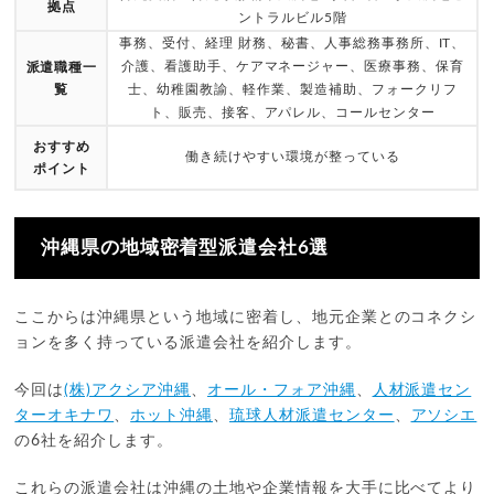
拠点
ントラルビル5階
事務、受付、経理 財務、秘書、人事総務事務所、IT、
介護、看護助手、ケアマネージャー、医療事務、保育
派遣職種一
覧
士、幼稚園教諭、軽作業、製造補助、フォークリフ
ト、販売、接客、アパレル、コールセンター
おすすめ
働き続けやすい環境が整っている
ポイント
沖縄県の地域密着型派遣会社6選
ここからは沖縄県という地域に密着し、地元企業とのコネクシ
ョンを多く持っている派遣会社を紹介します。
今回は
(株)アクシア沖縄
、
オール・フォア沖縄
、
人材派遣セン
ターオキナワ
、
ホット沖縄
、
琉球人材派遣センター
、
アソシエ
の6社を紹介します。
これらの派遣会社は沖縄の土地や企業情報を大手に比べてより