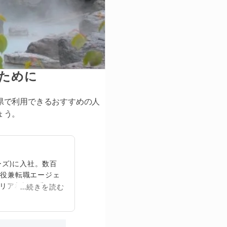
いために
県で利用できるおすすめの人
ょう。
ズ)に入社。数百
締役兼転職エージェ
リア相談に乗る。
...続きを読む
再生回数は2,000