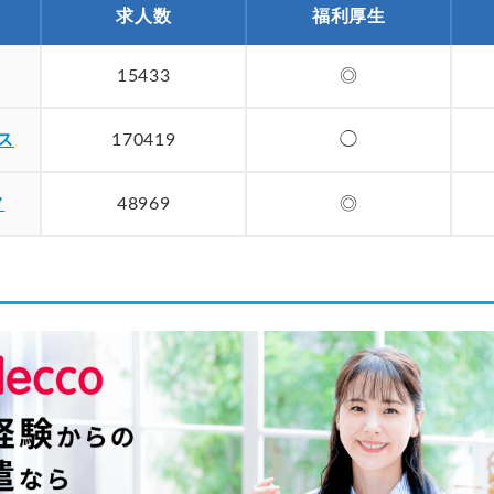
求人数
福利厚生
15433
◎
ス
170419
◯
フ
48969
◎