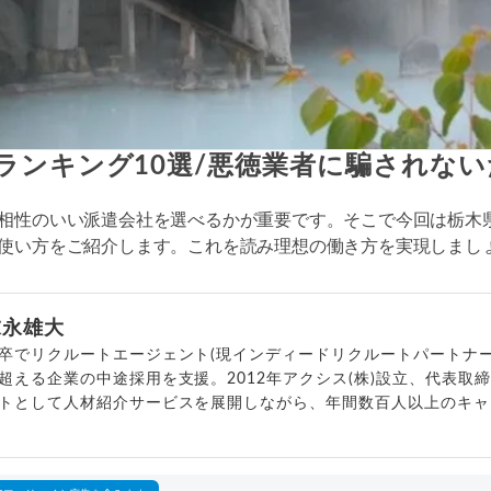
ランキング10選/悪徳業者に騙されな
相性のいい派遣会社を選べるかが重要です。そこで今回は栃木
使い方をご紹介します。これを読み理想の働き方を実現しまし
末永雄大
卒でリクルートエージェント(現インディードリクルートパートナー
超える企業の中途採用を支援。2012年アクシス(株)設立、代表取
トとして人材紹介サービスを展開しながら、年間数百人以上のキャ
outubeチャンネル「
末永雄大 / すべらない転職エージェント
」の総
回以上。著書「
成功する転職面接
」「
キャリアロジック
」
詳細プロフィール
（
amazon
）