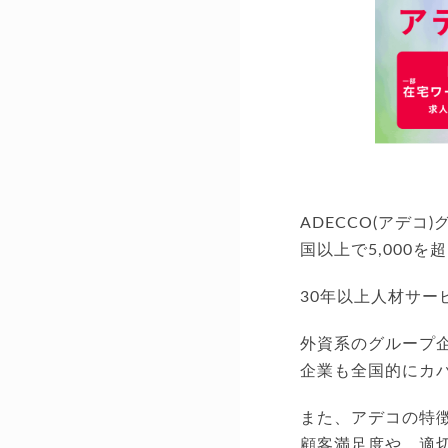
ADECCO(アデ
国以上で5,000
30年以上人材サ
外資系のグループ
企業も全国的にカ
また、アデコの特
顧客満足度や、適