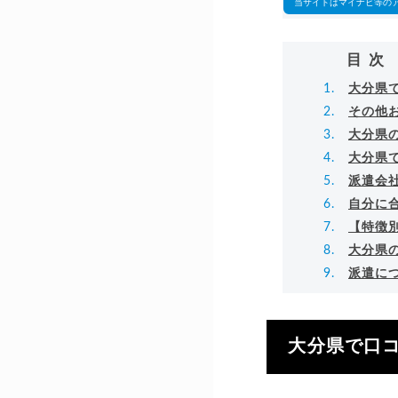
当サイトはマイナビ等の
目次
大分県
その他
大分県
大分県
派遣会
自分に
【特徴
大分県
派遣に
大分県で口