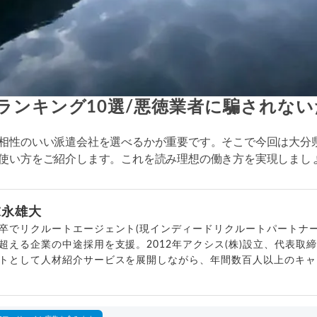
ランキング10選/悪徳業者に騙されな
相性のいい派遣会社を選べるかが重要です。そこで今回は大分
使い方をご紹介します。これを読み理想の働き方を実現しまし
末永雄大
卒でリクルートエージェント(現インディードリクルートパートナー
超える企業の中途採用を支援。2012年アクシス(株)設立、代表取
トとして人材紹介サービスを展開しながら、年間数百人以上のキャ
outubeチャンネル「
末永雄大 / すべらない転職エージェント
」の総
回以上。著書「
成功する転職面接
」「
キャリアロジック
」
詳細プロフィール
（
amazon
）