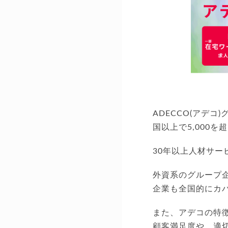
ADECCO(アデ
国以上で5,000
30年以上人材サ
外資系のグループ
企業も全国的にカ
また、アデコの特
顧客満足度や、適