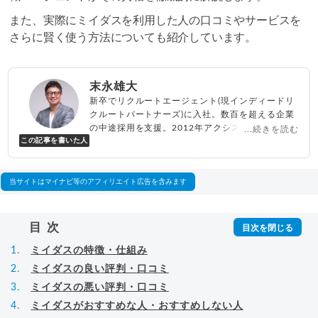
また、実際にミイダスを利用した人の口コミやサービスを
さらに賢く使う方法についても紹介しています。
末永雄大
新卒でリクルートエージェント(現インディードリ
クルートパートナーズ)に入社。数百を超える企業
の中途採用を支援。2012年アクシス(株)設立、代
...続きを読む
この記事を書いた人
表取締役兼転職エージェントとして人材紹介サー
ビスを展開しながら、年間数百人以上のキャリア
相談に乗る。Youtubeチャンネル「
末永雄大 / す
べらない転職エージェント
」の総再生回数は2,000
当サイトはマイナビ等のアフィリエイト広告を含みます
万回以上。著書「
成功する転職面接
」「
キャリア
ロジック
」
▸
詳細プロフィール
（
amazon
）
目次
ミイダスの特徴・仕組み
ミイダスの良い評判・口コミ
ミイダスの悪い評判・口コミ
ミイダスがおすすめな人・おすすめしない人