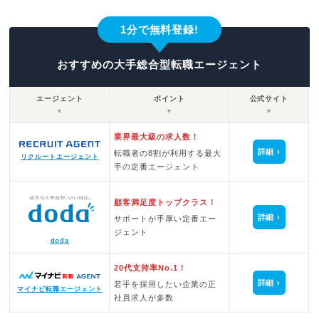
1分で無料登録!
おすすめの大手総合型転職エージェント
エージェント
ポイント
公式サイト
▼
▼
▼
業界最大級の求人数！
詳細
転職者の8割が利用する最大
リクルートエージェント
手の定番エージェント
顧客満足度トップクラス！
詳細
サポートが手厚い定番エー
ジェント
doda
20代支持率No.1！
詳細
若手を採用したい企業の正
マイナビ転職エージェント
社員求人が多数