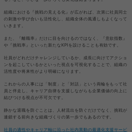
組織における『挑戦の見える化』が広がれば、次第に社員同士
の刺激や学び合いも活性化し、組織全体の風通しもよくなって
いきます。
また、『離職率』だけに目を向けるのではなく、『意欲指数』
や『挑戦率』といった新たなKPIを設けることも有効です。
社員がどれだけチャレンジしているか、成長に向けてアクショ
ンを起こしているかといった視点を可視化することで、組織の
活性度や将来性がより明確になります。
これからの人事には「制度」と「対話」という両輪をもって社
員と伴走し、キャリア自律を支援しながらも企業価値の向上に
結びつける視点が不可欠です。
静かな退職を防ぐことは、人材流出を防ぐだけでなく、挑戦が
連鎖する前向きな組織づくりの第一歩でもあるのです。
社員の適性やキャリア軸に沿った社内異動の最適化支援サービ