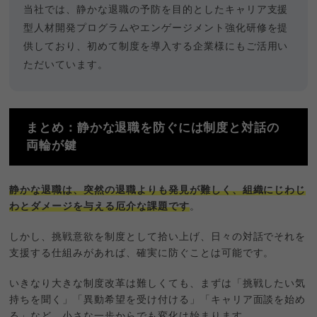
当社では、静かな退職の予防を目的としたキャリア支援
型人材開発プログラムやエンゲージメント強化研修を提
供しており、初めて制度を導入する企業様にもご活用い
ただいています。
まとめ：静かな退職を防ぐには制度と対話の
両輪が鍵
静かな退職は、突然の退職よりも発見が難しく、組織にじわじ
わとダメージを与える厄介な課題です
。
しかし、挑戦意欲を制度として拾い上げ、日々の対話でそれを
支援する仕組みがあれば、確実に防ぐことは可能です。
いきなり大きな制度改革は難しくても、まずは「挑戦したい気
持ちを聞く」「異動希望を受け付ける」「キャリア面談を始め
る」など、小さな一歩からでも変化は始まります。