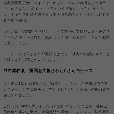
従業員満足度サーベイでは「キャリアへの相談機会」の項目
で、前年より15ポイント上昇という結果に。さらに同社で
は、キャリア面談の内容を（本人同意のもと）上司にも共有す
る体制を整備。
上司が部下の志向を理解したうえで業務やプロジェクトをアサ
インできるようになり、結果として個々のモチベーション維持
に寄与しています。
コーチングは単なる外部委託ではなく、社内の対話力向上にも
直結する好循環を生んでいます。
成功体験談：挑戦を支援されたCさんのケース
IT企業C社に勤めるCさん（32歳）は、もともと営業部門でプ
レイヤーとして実績を上げていましたが、企画職への挑戦を希
望していました。
上司との1on1で思い切ってその想いを伝えたところ、社内公
募制度の案内を受け、企画部門の選考にチャレンジ。無事異動