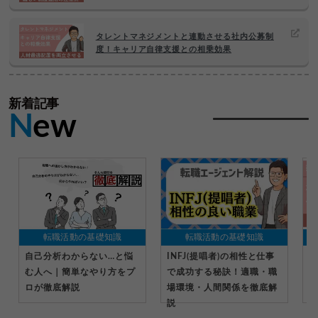
タレントマネジメントと連動させる社内公募制
度！キャリア自律支援との相乗効果
新着記事
N
ew
転職活動の基礎知識
転職活動の基礎知識
自己分析わからない…と悩
INFJ(提唱者)の相性と仕事
社
む人へ｜簡単なやり方をプ
で成功する秘訣！適職・職
受
ロが徹底解説
場環境・人間関係を徹底解
る
説