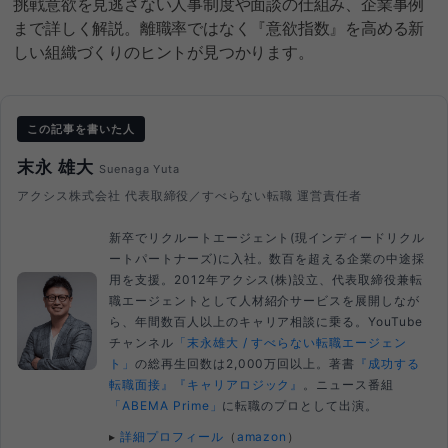
挑戦意欲を見逃さない人事制度や面談の仕組み、企業事例
まで詳しく解説。離職率ではなく『意欲指数』を高める新
しい組織づくりのヒントが見つかります。
この記事を書いた人
末永 雄大
Suenaga Yuta
アクシス株式会社 代表取締役／すべらない転職 運営責任者
新卒でリクルートエージェント(現インディードリクル
ートパートナーズ)に入社。数百を超える企業の中途採
用を支援。2012年アクシス(株)設立、代表取締役兼転
職エージェントとして人材紹介サービスを展開しなが
ら、年間数百人以上のキャリア相談に乗る。YouTube
チャンネル
「末永雄大 / すべらない転職エージェン
ト」
の総再生回数は2,000万回以上。著書
『成功する
転職面接』
『キャリアロジック』
。ニュース番組
「ABEMA Prime」
に転職のプロとして出演。
▸
詳細プロフィール
（
amazon
）