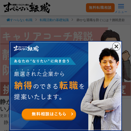
無料転職相談
メニュー
すべらない転職
転職活動の基礎知識
静かな退職を防ぐには？挑戦意欲を
静かな退職を防ぐには？挑戦意欲を見逃さな
い人事制度のつくり方
更新日：2026.04.23
静かな退職（Quiet Quitting）を防ぐには？