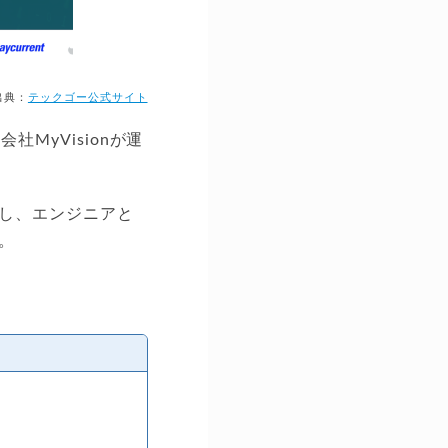
出典：
テックゴー公式サイト
MyVisionが運
有し、エンジニアと
。