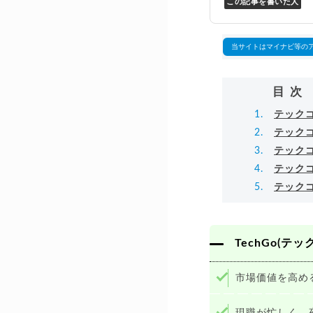
この記事を書いた人
Y
万
▸
当サイトはマイナビ等の
目次
テック
テック
テック
テック
テックゴ
TechGo(
市場価値を高め
現職が忙しく、