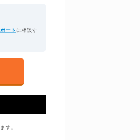
クポート
に相談す
します。