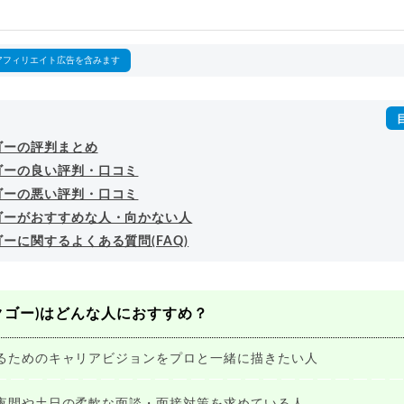
outubeチャンネル「
末永雄大 / すべらない転職エージェント
」の総
回以上。著書「
成功する転職面接
」「
キャリアロジック
」
詳細プロフィール
（
amazon
）
アフィリエイト広告を含みます
ゴーの評判まとめ
ゴーの良い評判・口コミ
ゴーの悪い評判・口コミ
ゴーがおすすめな人・向かない人
ーに関するよくある質問(FAQ)
テックゴー)はどんな人におすすめ？
るためのキャリアビジョンをプロと一緒に描きたい人
夜間や土日の柔軟な面談・面接対策を求めている人