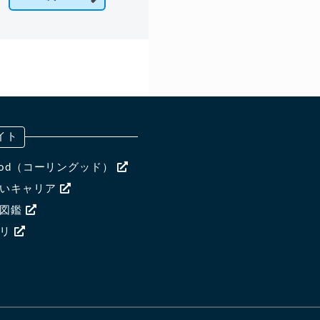
イト
ngood（コーリングッド）
ないキャリア
ア図鑑
ャリ