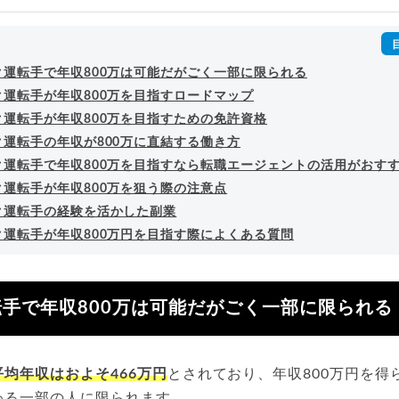
回以上。著書「
成功する転職面接
」「
キャリアロジック
」
詳細プロフィール
（
amazon
）
ク運転手で年収800万は可能だがごく一部に限られる
ク運転手が年収800万を目指すロードマップ
ク運転手が年収800万を目指すための免許資格
ク運転手の年収が800万に直結する働き方
ク運転手で年収800万を目指すなら転職エージェントの活用がおす
ク運転手が年収800万を狙う際の注意点
ク運転手の経験を活かした副業
ク運転手が年収800万円を目指す際によくある質問
手で年収800万は可能だがごく一部に限られる
均年収はおよそ466万円
とされており、年収800万円を得
わる一部の人に限られます。