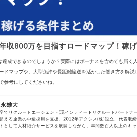
年収800万を目指すロードマップ！稼
万は達成できるのでしょうか？実際にはボーナスを含めても届く
ードマップや、大型免許や長距離輸送を活かした働き方を解説
で参考にしてくださいね。
末永雄大
卒でリクルートエージェント(現インディードリクルートパートナー
超える企業の中途採用を支援。2012年アクシス(株)設立、代表取
トとして人材紹介サービスを展開しながら、年間数百人以上のキャ
outubeチャンネル「
末永雄大 / すべらない転職エージェント
」の総