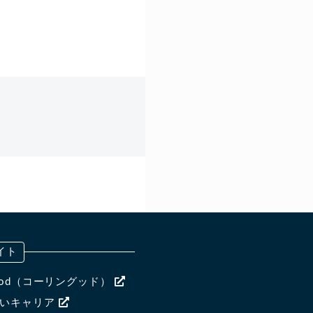
イト
ngood（コーリングッド）
ないキャリア