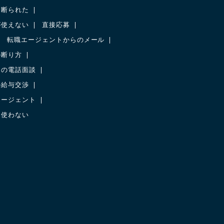
に断られた
が使えない
直接応募
転職エージェントからのメール
の断り方
との電話面談
の給与交渉
エージェント
を使わない