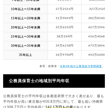
27万2521円
327万252円
10年以上〜15年未満
31万9045円
382万8540円
15年以上〜20年未満
35万6333円
427万5996円
20年以上〜25年未満
38万339円
456万4068円
25年以上〜30年未満
39万6158円
475万3896円
30年以上〜35年未満
36万9700円
443万6400円
35年以上
参照：総務省「
令和4年地方公務員給与実態調査
」
公務員保育士の地域別平均年収
公務員保育士の平均年収は各都道府県で大きく差があり、最も
平均年収が高い東京都が450.8万円に対して、最も低い沖縄県
は308.7万円と平均年収に
142.1万円もの差
があります。