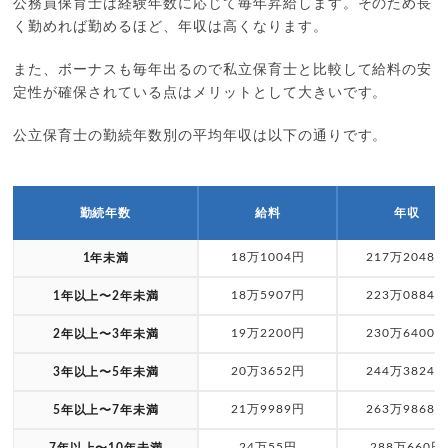
公務員保育士は経験年数に応じて毎年昇給します。そのため長
く勤めれば勤めるほど、年収は高くなります。
また、ボーナスも毎年出るので私立保育士と比較して給料の安
定性が確保されている点はメリットとして大きいです。
公立保育士の勤続年数別の平均年収は以下の通りです。
勤続年数
給料
年収
18万1004円
217万2048円
1年未満
18万5907円
223万0884円
1年以上〜2年未満
19万2200円
230万6400円
2年以上〜3年未満
20万3652円
244万3824円
3年以上〜5年未満
21万9989円
263万9868円
5年以上〜7年未満
24万55円
288万660円
7年以上〜10年未満