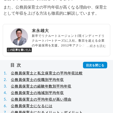
また、公務員保育士の平均年収が高くなる理由や、保育士
として年収を上げる方法も徹底的に解説しています。
末永雄大
新卒でリクルートエージェント(現インディードリ
クルートパートナーズ)に入社。数百を超える企業
の中途採用を支援。2012年アクシス(株)設立、代
...続きを読む
この記事を書いた人
表取締役兼転職エージェントとして人材紹介サー
ビスを展開しながら、年間数百人以上のキャリア
相談に乗る。Youtubeチャンネル「
末永雄大 / す
目次
べらない転職エージェント
」の総再生回数は2,000
万回以上。著書「
成功する転職面接
」「
キャリア
公務員保育士と私立保育士の平均年収比較
ロジック
」
▸
詳細プロフィール
（
amazon
）
公務員保育士の役職別平均年収
公務員保育士の経験年数別平均年収
公務員保育士の地域別平均年収
公務員保育士の平均年収が高い理由
公務員保育士になるには
公務員保育士になるメリット・デメリット