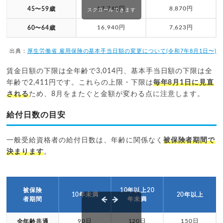
17,740円
8,870円
45〜59歳
スクロールできます
16,940円
7,623円
60〜64歳
出典：
厚生労働省 雇用保険の基本手当日額の変更について(令和7年8月1日〜)
賃金日額の下限は全年齢で3,014円、基本手当日額の下限は全
年齢で2,411円です。これらの上限・下限は
毎年8月1日に見直
される
ため、8月をまたぐと金額が変わる点に注意します。
給付日数の目安
一般受給資格者の給付日数は、年齢に関係なく
被保険者期間で
決まります
。
被保険
10年以上20
10年未満
20年以上
者期間
年未満
90日
120日
150日
全年齢共通