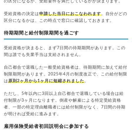
の区分になるか、受給要件を満たしているかが決まります。
受給資格の決定は
申請した当日におこなわれます
。自分がどの
区分になるかは、この時点で窓口に確認しておきます。
待期期間と給付制限期間を過ごす
受給資格が決まると、まず7日間の待期期間があります。この
間は誰でも失業手当は支給されません。
自己都合で退職した一般受給資格者は、待期期間に加えて給付
制限期間があります。2025年4月の制度改正で、この給付制限
は
原則2ヶ月から1ヶ月に短縮されました
。
ただし、5年以内に3回以上自己都合で退職している場合は給
付制限が3ヶ月になります。倒産や解雇による特定受給資格
者、一部の特定理由離職者には給付制限がなく、7日間の待期
が明ければ受給に進みます。
雇用保険受給者初回説明会に参加する