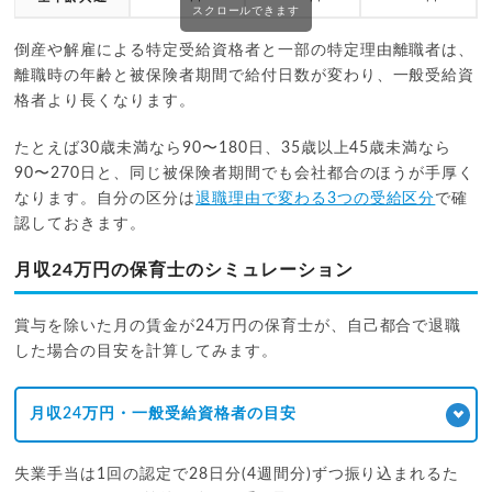
スクロールできます
倒産や解雇による特定受給資格者と一部の特定理由離職者は、
離職時の年齢と被保険者期間で給付日数が変わり、一般受給資
格者より長くなります。
たとえば30歳未満なら90〜180日、35歳以上45歳未満なら
90〜270日と、同じ被保険者期間でも会社都合のほうが手厚く
なります。自分の区分は
退職理由で変わる3つの受給区分
で確
認しておきます。
月収24万円の保育士のシミュレーション
賞与を除いた月の賃金が24万円の保育士が、自己都合で退職
した場合の目安を計算してみます。
月収24万円・一般受給資格者の目安
失業手当は1回の認定で28日分(4週間分)ずつ振り込まれるた