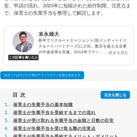
安、申請の流れ、2025年に短縮された給付制限、注意点ま
で、保育士の失業手当を整理して解説します。
末永雄大
新卒でリクルートエージェント(現インディードリ
クルートパートナーズ)に入社。数百を超える企業
の中途採用を支援。2012年アクシス(株)設立、代
...続きを読む
この記事を書いた人
表取締役兼転職エージェントとして人材紹介サー
ビスを展開しながら、年間数百人以上のキャリア
相談に乗る。Youtubeチャンネル「
末永雄大 / す
べらない転職エージェント
」の総再生回数は2,000
当サイトはマイナビ等のアフィリエイト広告を含みます
万回以上。著書「
成功する転職面接
」「
キャリア
ロジック
」
▸
詳細プロフィール
（
amazon
）
目次
保育士の失業手当の基本知識
保育士が失業手当を受給するまでの流れ
保育士が受け取れる失業手当の金額と日数の目安
保育士が失業手当を受け取る際の注意点
保育士が失業手当を受給するメリット・デメリット