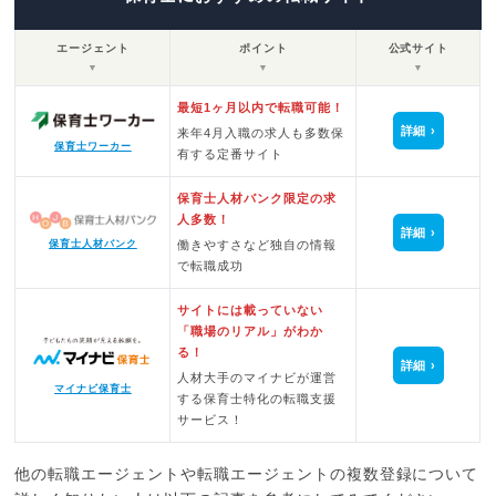
エージェント
ポイント
公式サイト
▼
▼
▼
最短1ヶ月以内で転職可能！
詳細
来年4月入職の求人も多数保
保育士ワーカー
有する定番サイト
保育士人材バンク限定の求
人多数！
詳細
保育士人材バンク
働きやすさなど独自の情報
で転職成功
サイトには載っていない
「職場のリアル」がわか
る！
詳細
人材大手のマイナビが運営
マイナビ保育士
する保育士特化の転職支援
サービス！
他の転職エージェントや転職エージェントの複数登録について