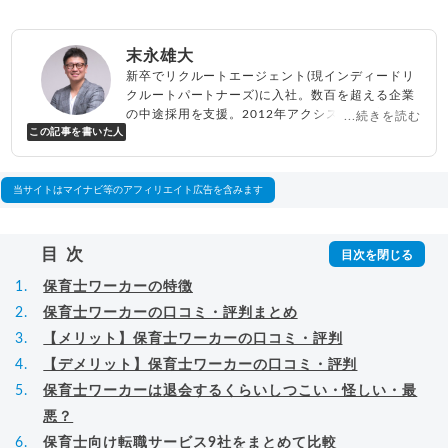
末永雄大
新卒でリクルートエージェント(現インディードリ
クルートパートナーズ)に入社。数百を超える企業
の中途採用を支援。2012年アクシス(株)設立、代
...続きを読む
この記事を書いた人
表取締役兼転職エージェントとして人材紹介サー
ビスを展開しながら、年間数百人以上のキャリア
相談に乗る。Youtubeチャンネル「
末永雄大 / す
べらない転職エージェント
」の総再生回数は2,000
当サイトはマイナビ等のアフィリエイト広告を含みます
万回以上。著書「
成功する転職面接
」「
キャリア
ロジック
」
▸
詳細プロフィール
（
amazon
）
目次
保育士ワーカーの特徴
保育士ワーカーの口コミ・評判まとめ
【メリット】保育士ワーカーの口コミ・評判
【デメリット】保育士ワーカーの口コミ・評判
保育士ワーカーは退会するくらいしつこい・怪しい・最
悪？
保育士向け転職サービス9社をまとめて比較