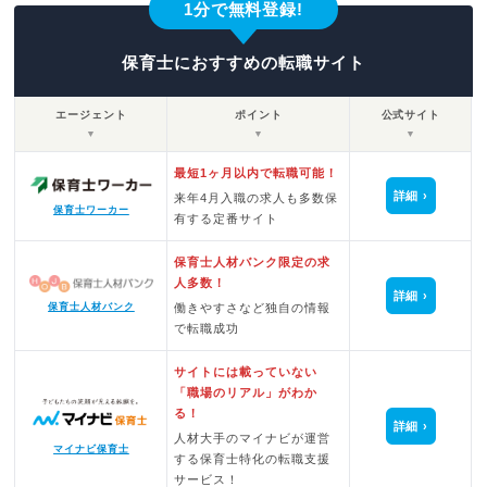
1分で無料登録!
保育士におすすめの転職サイト
エージェント
ポイント
公式サイト
▼
▼
▼
最短1ヶ月以内で転職可能！
詳細
来年4月入職の求人も多数保
保育士ワーカー
有する定番サイト
保育士人材バンク限定の求
人多数！
詳細
保育士人材バンク
働きやすさなど独自の情報
で転職成功
サイトには載っていない
「職場のリアル」がわか
る！
詳細
人材大手のマイナビが運営
マイナビ保育士
する保育士特化の転職支援
サービス！