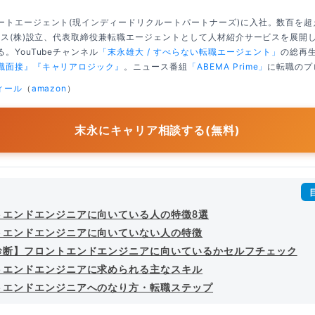
ートエージェント(現インディードリクルートパートナーズ)に入社。数百を
クシス(株)設立、代表取締役兼転職エージェントとして人材紹介サービスを展開
。YouTubeチャンネル
「末永雄大 / すべらない転職エージェント」
の総再生
職面接』
『キャリアロジック』
。ニュース番組
「ABEMA Prime」
に転職のプ
ィール
（
amazon
）
末永にキャリア相談する(無料)
トエンドエンジニアに向いている人の特徴8選
トエンドエンジニアに向いていない人の特徴
診断】フロントエンドエンジニアに向いているかセルフチェック
トエンドエンジニアに求められる主なスキル
トエンドエンジニアへのなり方・転職ステップ