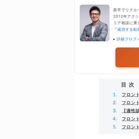
新卒でリクル
2012年ア
リア相談に乗る
『成功する転
▸
詳細プロフ
目次
フロン
フロン
【適性
フロン
フロン