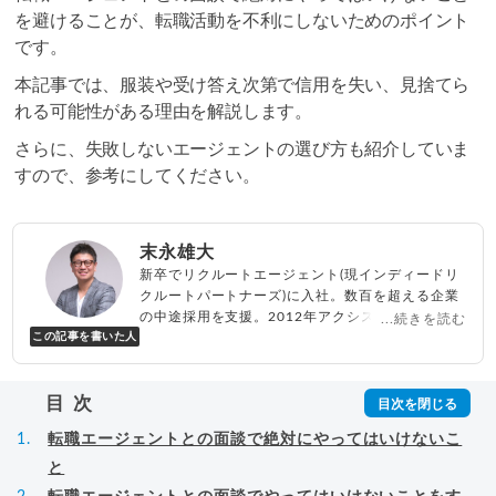
を避けることが、転職活動を不利にしないためのポイント
です。
本記事では、服装や受け答え次第で信用を失い、見捨てら
れる可能性がある理由を解説します。
さらに、失敗しないエージェントの選び方も紹介していま
すので、参考にしてください。
末永雄大
新卒でリクルートエージェント(現インディードリ
クルートパートナーズ)に入社。数百を超える企業
の中途採用を支援。2012年アクシス(株)設立、代
...続きを読む
この記事を書いた人
表取締役兼転職エージェントとして人材紹介サー
ビスを展開しながら、年間数百人以上のキャリア
相談に乗る。Youtubeチャンネル「
末永雄大 / す
目次
べらない転職エージェント
」の総再生回数は2,000
万回以上。著書「
成功する転職面接
」「
キャリア
転職エージェントとの面談で絶対にやってはいけないこ
ロジック
」
▸
詳細プロフィール
（
amazon
）
と