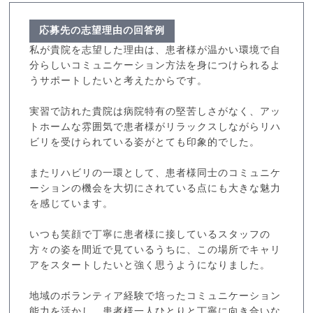
応募先の志望理由の回答例
私が貴院を志望した理由は、患者様が温かい環境で自
分らしいコミュニケーション方法を身につけられるよ
うサポートしたいと考えたからです。
実習で訪れた貴院は病院特有の堅苦しさがなく、アッ
トホームな雰囲気で患者様がリラックスしながらリハ
ビリを受けられている姿がとても印象的でした。
またリハビリの一環として、患者様同士のコミュニケ
ーションの機会を大切にされている点にも大きな魅力
を感じています。
いつも笑顔で丁寧に患者様に接しているスタッフの
方々の姿を間近で見ているうちに、この場所でキャリ
アをスタートしたいと強く思うようになりました。
地域のボランティア経験で培ったコミュニケーション
能力を活かし、患者様一人ひとりと丁寧に向き合いな