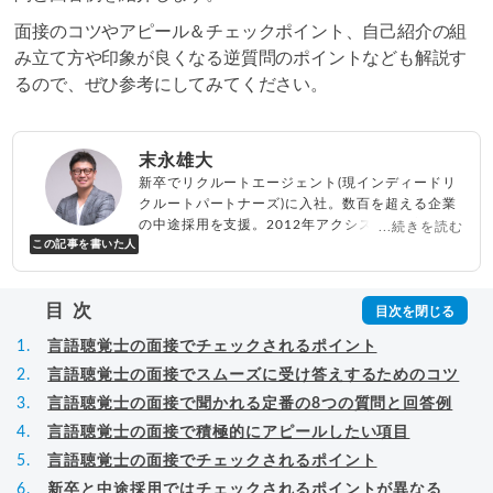
面接のコツやアピール＆チェックポイント、自己紹介の組
み立て方や印象が良くなる逆質問のポイントなども解説す
るので、ぜひ参考にしてみてください。
末永雄大
新卒でリクルートエージェント(現インディードリ
クルートパートナーズ)に入社。数百を超える企業
の中途採用を支援。2012年アクシス(株)設立、代
...続きを読む
この記事を書いた人
表取締役兼転職エージェントとして人材紹介サー
ビスを展開しながら、年間数百人以上のキャリア
相談に乗る。Youtubeチャンネル「
末永雄大 / す
目次
べらない転職エージェント
」の総再生回数は2,000
万回以上。著書「
成功する転職面接
」「
キャリア
言語聴覚士の面接でチェックされるポイント
ロジック
」
▸
詳細プロフィール
（
amazon
）
言語聴覚士の面接でスムーズに受け答えするためのコツ
言語聴覚士の面接で聞かれる定番の8つの質問と回答例
言語聴覚士の面接で積極的にアピールしたい項目
言語聴覚士の面接でチェックされるポイント
新卒と中途採用ではチェックされるポイントが異なる