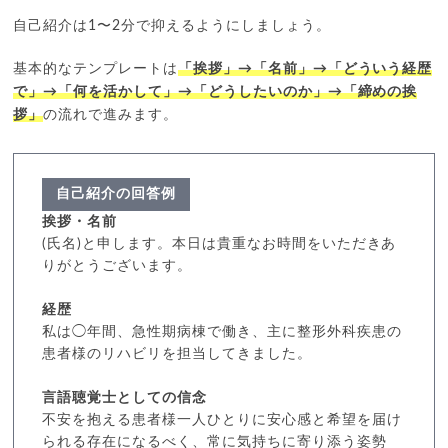
自己紹介は1〜2分で抑えるようにしましょう。
基本的なテンプレートは
「挨拶」→「名前」→「どういう経歴
で」→「何を活かして」→「どうしたいのか」→「締めの挨
拶」
の流れで進みます。
自己紹介の回答例
挨拶・名前
(氏名)と申します。本日は貴重なお時間をいただきあ
りがとうございます。
経歴
私は◯年間、急性期病棟で働き、主に整形外科疾患の
患者様のリハビリを担当してきました。
言語聴覚士としての信念
不安を抱える患者様一人ひとりに安心感と希望を届け
られる存在になるべく、常に気持ちに寄り添う姿勢