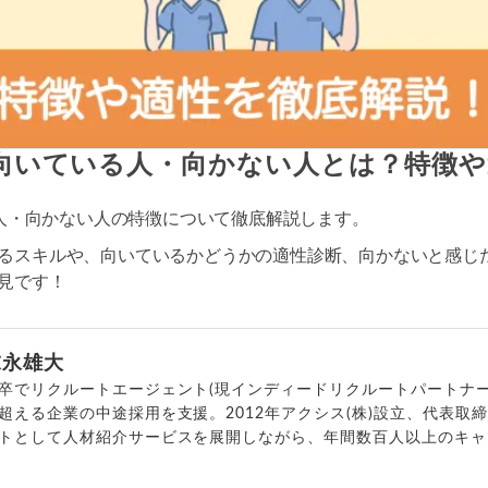
)に向いている人・向かない人とは？特徴
る人・向かない人の特徴について徹底解説します。
るスキルや、向いているかどうかの適性診断、向かないと感じ
見です！
末永雄大
卒でリクルートエージェント(現インディードリクルートパートナー
超える企業の中途採用を支援。2012年アクシス(株)設立、代表取
トとして人材紹介サービスを展開しながら、年間数百人以上のキャ
outubeチャンネル「
末永雄大 / すべらない転職エージェント
」の総
回以上。著書「
成功する転職面接
」「
キャリアロジック
」