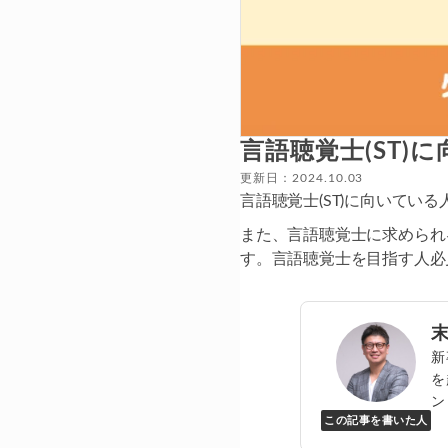
言語聴覚士(ST
更新日：2024.10.03
言語聴覚士(ST)に向いてい
また、言語聴覚士に求められ
す。言語聴覚士を目指す人必
新
を
ン
この記事を書いた人
Y
万