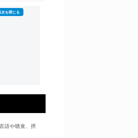
言語や聴覚、摂