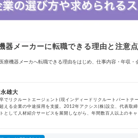
機器メーカーに転職できる理由と注意
医療機器メーカへ転職できる理由をはじめ、仕事内容・年収・
末永雄大
卒でリクルートエージェント(現インディードリクルートパートナー
超える企業の中途採用を支援。2012年アクシス(株)設立、代表取
トとして人材紹介サービスを展開しながら、年間数百人以上のキャ
outubeチャンネル「
末永雄大 / すべらない転職エージェント
」の総
回以上。著書「
成功する転職面接
」「
キャリアロジック
」
詳細プロフィール
（
amazon
）