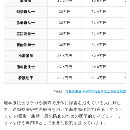
35.2万円
85.6万円
50
看護師
30万円
71.4万円
43
理学療法士
30万円
71.4万円
43
作業療法士
30万円
71.4万円
43
言語聴覚士
30万円
71.4万円
43
視能訓練士
28.6万円
62.9万円
40
准看護師
29.6万円
48.8万円
40
歯科衛生士
22.2万円
51.3万円
31
看護助手
※参照：
厚生労働省 令和5年賃金構造基本統計調査
理学療法士はケガや病気で身体に障害を抱えている人に対し
て、運動療法や物理療法を用いて基本動作能力(座る・立つ・
歩く)の回復・維持・悪化防止のための医学的リハビリテーシ
ョンを行う専門職として重要な役割を担っています。