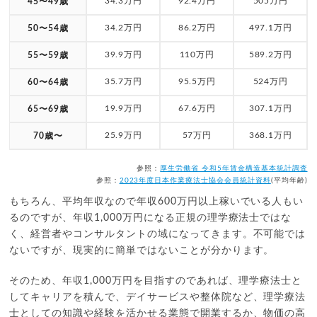
34.3万円
92.4万円
505万円
45〜49歳
34.2万円
86.2万円
497.1万円
50〜54歳
39.9万円
110万円
589.2万円
55〜59歳
35.7万円
95.5万円
524万円
60〜64歳
19.9万円
67.6万円
307.1万円
65〜69歳
25.9万円
57万円
368.1万円
70歳〜
参照：
厚生労働省 令和5年賃金構造基本統計調査
参照：
2023年度日本作業療法士協会会員統計資料
(平均年齢)
もちろん、平均年収なので年収600万円以上稼いでいる人もい
るのですが、年収1,000万円になる正規の理学療法士ではな
く、経営者やコンサルタントの域になってきます。不可能では
ないですが、現実的に簡単ではないことが分かります。
そのため、年収1,000万円を目指すのであれば、理学療法士と
してキャリアを積んで、デイサービスや整体院など、理学療法
士としての知識や経験を活かせる業態で開業するか、物価の高