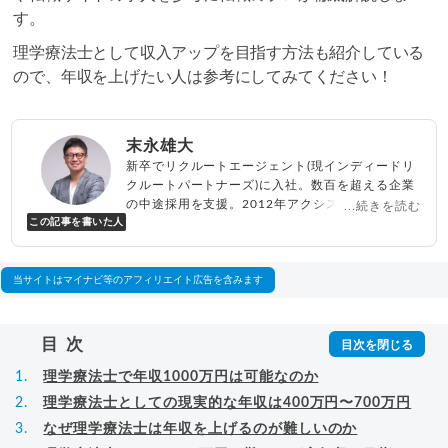
す。
理学療法士として収入アップを目指す方法も紹介している
ので、年収を上げたい人は参考にしてみてください！
末永雄大
新卒でリクルートエージェント(現インディードリ
クルートパートナーズ)に入社。数百を超える企業
の中途採用を支援。2012年アクシス(株)設立、代
...続きを読む
この記事を書いた人
表取締役兼転職エージェントとして人材紹介サー
ビスを展開しながら、年間数百人以上のキャリア
相談に乗る。Youtubeチャンネル「
末永雄大 / す
べらない転職エージェント
」の総再生回数は2,000
当サイトはマイナビ等のアフィリエイト広告を含みます
万回以上。著書「
成功する転職面接
」「
キャリア
ロジック
」
▸
詳細プロフィール
（
amazon
）
目次
理学療法士で年収1000万円は可能なのか
理学療法士としての現実的な年収は400万円〜700万円
なぜ理学療法士は年収を上げるのが難しいのか