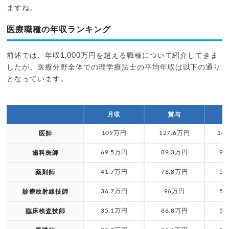
ますね。
医療職種の年収ランキング
前述では、年収1,000万円を超える職種について紹介してきま
したが、医療分野全体での理学療法士の平均年収は以下の通り
となっています。
月収
賞与
109万円
127.6万円
14
医師
69.5万円
89.3万円
92
歯科医師
41.7万円
76.8万円
57
薬剤師
36.7万円
96万円
53
診療放射線技師
35.1万円
86.8万円
50
臨床検査技師