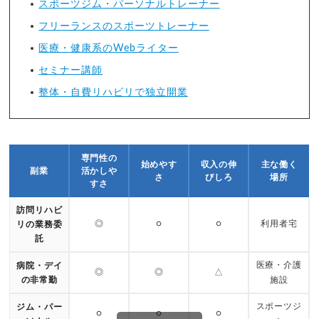
スポーツジム・パーソナルトレーナー
フリーランスのスポーツトレーナー
医療・健康系のWebライター
セミナー講師
整体・自費リハビリで独立開業
専門性の
始めやす
収入の伸
主な働く
副業
活かしや
さ
びしろ
場所
すさ
訪問リハビ
◎
○
○
利用者宅
リの業務委
託
医療・介護
病院・デイ
◎
◎
△
の非常勤
施設
スポーツジ
ジム・パー
○
○
○