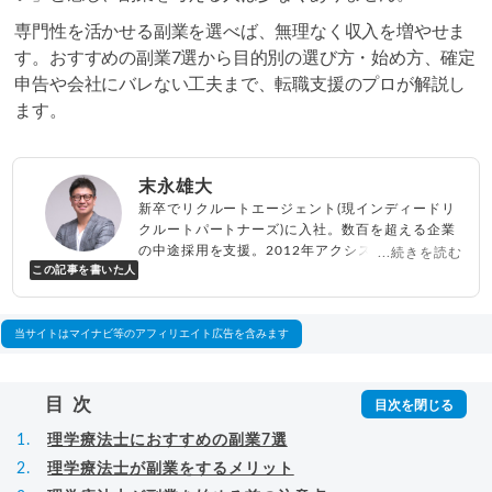
専門性を活かせる副業を選べば、無理なく収入を増やせま
す。おすすめの副業7選から目的別の選び方・始め方、確定
申告や会社にバレない工夫まで、転職支援のプロが解説し
ます。
末永雄大
新卒でリクルートエージェント(現インディードリ
クルートパートナーズ)に入社。数百を超える企業
の中途採用を支援。2012年アクシス(株)設立、代
...続きを読む
この記事を書いた人
表取締役兼転職エージェントとして人材紹介サー
ビスを展開しながら、年間数百人以上のキャリア
相談に乗る。Youtubeチャンネル「
末永雄大 / す
当サイトはマイナビ等のアフィリエイト広告を含みます
べらない転職エージェント
」の総再生回数は2,000
万回以上。著書「
成功する転職面接
」「
キャリア
ロジック
」
▸
詳細プロフィール
（
amazon
）
目次
理学療法士におすすめの副業7選
理学療法士が副業をするメリット