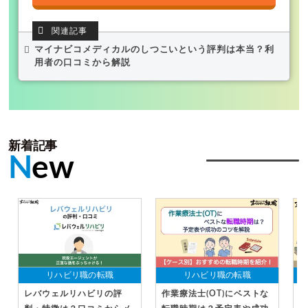
マイナビコメディカルのしつこいという評判は本当？利
用者の口コミから解説
新着記事
N
ew
リハビリ職の転職
リハビリ職の転職
レバウェルリハビリの評
作業療法士(OT)にベストな
作