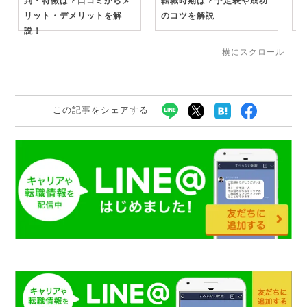
判・特徴は？口コミからメ
転職時期は？予定表や成功
人
リット・デメリットを解
のコツを解説
は
説！
横にスクロール
この記事をシェアする