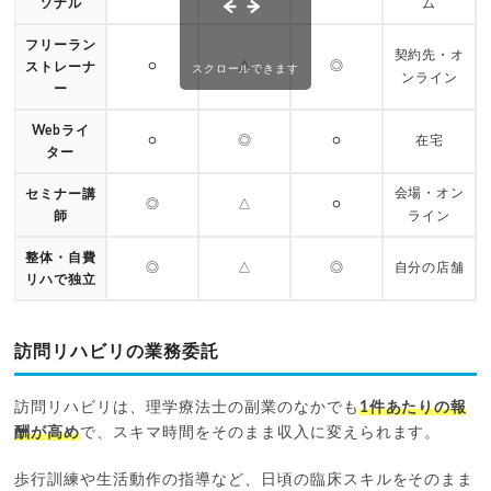
ソナル
ム
フリーラン
契約先・オ
○
△
◎
ストレーナ
スクロールできます
ンライン
ー
Webライ
○
◎
○
在宅
ター
会場・オン
セミナー講
◎
△
○
師
ライン
整体・自費
◎
△
◎
自分の店舗
リハで独立
訪問リハビリの業務委託
訪問リハビリは、理学療法士の副業のなかでも
1件あたりの報
酬が高め
で、スキマ時間をそのまま収入に変えられます。
歩行訓練や生活動作の指導など、日頃の臨床スキルをそのまま