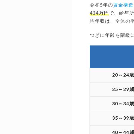
令和5年の
賃金構造
434万円
で、給与所
均年収は、全体の
つぎに年齢を階級
20～24
25～29
30～34
35～39
40～44