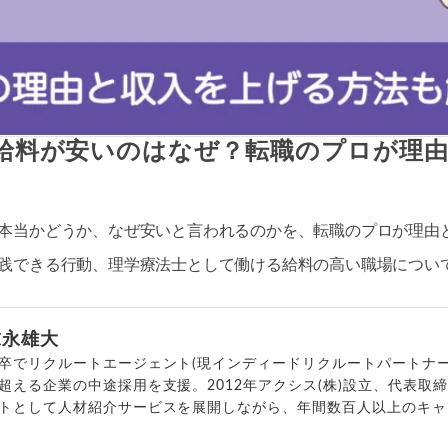
)の給料が安いのはなぜ？転職のプロが理
本当かどうか、なぜ安いと言われるのかを、転職のプロが理由
践できる行動、理学療法士として働ける給料の高い職場につい
末永雄大
卒でリクルートエージェント(現インディードリクルートパートナー
超える企業の中途採用を支援。2012年アクシス(株)設立、代表取
トとして人材紹介サービスを展開しながら、年間数百人以上のキャ
outubeチャンネル「
末永雄大 / すべらない転職エージェント
」の総