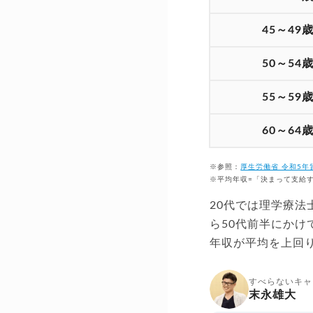
45～49
50～54
55～59
60～64
※参照：
厚生労働省 令和5
※平均年収=「決まって支給
20代では理学療法
ら50代前半にかけ
年収が平均を上回
すべらないキャ
末永雄大