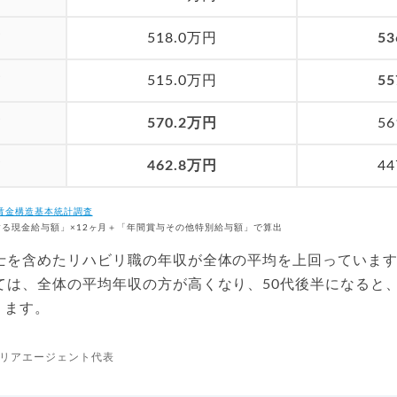
歳
518.0万円
5
歳
515.0万円
5
歳
570.2万円
5
歳
462.8万円
4
年賃金構造基本統計調査
する現金給与額」×12ヶ月＋「年間賞与その他特別給与額」で算出
士を含めたリハビリ職の年収が全体の平均を上回っています
ては、全体の平均年収の方が高くなり、50代後半になると
ります。
リアエージェント代表