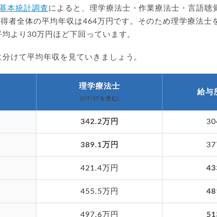
基本統計調査
によると、理学療法士・作業療法士・言語聴
得者全体の平均年収は464万円です。そのため理学療法士
平均より30万円ほど下回っています。
に分けて平均年収を見ていきましょう。
理学療法士
給与
(OT/STを含む)
歳
342.2万円
3
歳
389.1万円
3
歳
421.4万円
4
歳
455.5万円
4
歳
497.6万円
5