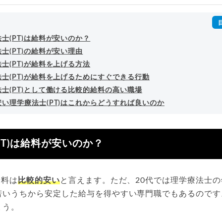
回以上。著書「
成功する転職面接
」「
キャリアロジック
」
詳細プロフィール
（
amazon
）
士(PT)は給料が安いのか？
士(PT)の給料が安い理由
士(PT)が給料を上げる方法
士(PT)が給料を上げるためにすぐできる行動
士(PT)として働ける比較的給料の高い職場
い理学療法士(PT)はこれからどうすれば良いのか
PT)は給料が安いのか？
給料は
比較的安い
と言えます。ただ、20代では理学療法士
若いうちから安定した給与を得やすい専門職でもあるのです
ょう。