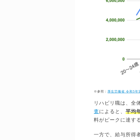
※参照：
厚生労働省 令和5
リハビリ職は、全
査
によると、
平均年
料がピークに達す
一方で、給与所得者