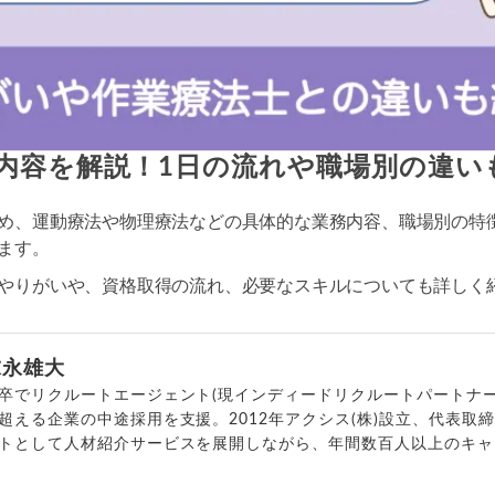
内容を解説！1日の流れや職場別の違い
め、運動療法や物理療法などの具体的な業務内容、職場別の特
ます。
やりがいや、資格取得の流れ、必要なスキルについても詳しく
末永雄大
卒でリクルートエージェント(現インディードリクルートパートナー
超える企業の中途採用を支援。2012年アクシス(株)設立、代表取
トとして人材紹介サービスを展開しながら、年間数百人以上のキャ
outubeチャンネル「
末永雄大 / すべらない転職エージェント
」の総
回以上。著書「
成功する転職面接
」「
キャリアロジック
」