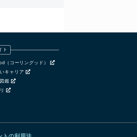
イト
ngood（コーリングッド）
ないキャリア
ア図鑑
ャリ
ントの利用法