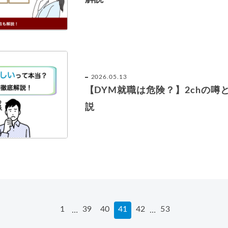
2026.05.13
【DYM就職は危険？】2chの噂
説
1
39
40
41
42
53
…
…