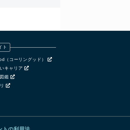
イト
ngood（コーリングッド）
ないキャリア
ア図鑑
ャリ
ントの利用法