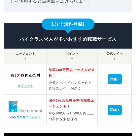
トを併用すると選択肢を広げられます。
1分で無料登録!
ハイクラス求人が多いおすすめ転職サービス
エージェント
ポイント
公式サイト
▼
▼
▼
年収600万円以上の求人が多
数！
詳細
企業とヘッドハンターから
ビズリーチ
直接スカウトが届く
国内3位の規模を誇る転職エ
ージェント！
詳細
年収600万〜1,500万円以上
JACリクルートメント
の案件を多数保有