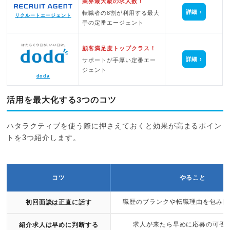
業界最大級の求人数！
詳細
転職者の8割が利用する最大
リクルートエージェント
手の定番エージェント
顧客満足度トップクラス！
詳細
サポートが手厚い定番エー
ジェント
doda
活用を最大化する3つのコツ
ハタラクティブを使う際に押さえておくと効果が高まるポイン
トを3つ紹介します。
コツ
やること
職歴のブランクや転職理由を包み隠
初回面談は正直に話す
求人が来たら早めに応募の可否
紹介求人は早めに判断する