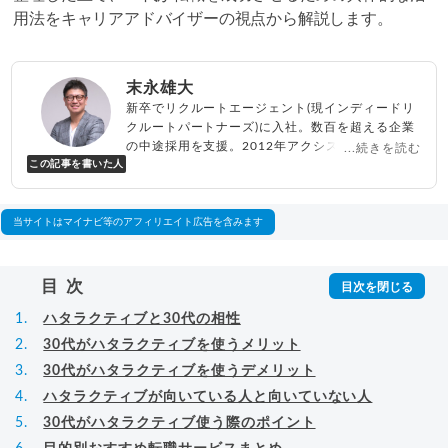
用法をキャリアアドバイザーの視点から解説します。
末永雄大
新卒でリクルートエージェント(現インディードリ
クルートパートナーズ)に入社。数百を超える企業
の中途採用を支援。2012年アクシス(株)設立、代
...続きを読む
この記事を書いた人
表取締役兼転職エージェントとして人材紹介サー
ビスを展開しながら、年間数百人以上のキャリア
相談に乗る。Youtubeチャンネル「
末永雄大 / す
べらない転職エージェント
」の総再生回数は2,000
当サイトはマイナビ等のアフィリエイト広告を含みます
万回以上。著書「
成功する転職面接
」「
キャリア
ロジック
」
▸
詳細プロフィール
（
amazon
）
目次
ハタラクティブと30代の相性
30代がハタラクティブを使うメリット
30代がハタラクティブを使うデメリット
ハタラクティブが向いている人と向いていない人
30代がハタラクティブ使う際のポイント