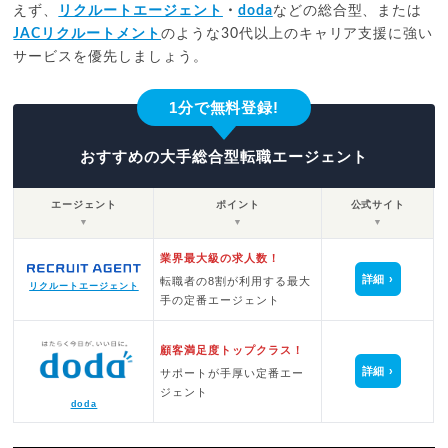
えず、
リクルートエージェント
・
doda
などの総合型、または
JACリクルートメント
のような30代以上のキャリア支援に強い
サービスを優先しましょう。
1分で無料登録!
おすすめの大手総合型転職エージェント
エージェント
ポイント
公式サイト
▼
▼
▼
業界最大級の求人数！
詳細
転職者の8割が利用する最大
リクルートエージェント
手の定番エージェント
顧客満足度トップクラス！
詳細
サポートが手厚い定番エー
ジェント
doda