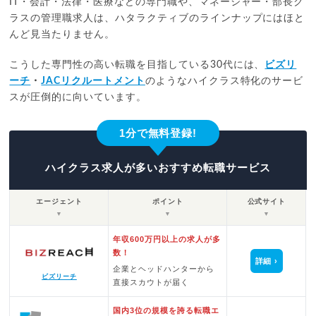
IT・会計・法律・医療などの専門職や、マネージャー・部長ク
ラスの管理職求人は、ハタラクティブのラインナップにはほと
んど見当たりません。
こうした専門性の高い転職を目指している30代には、
ビズリ
ーチ
・
JACリクルートメント
のようなハイクラス特化のサービ
スが圧倒的に向いています。
1分で無料登録!
ハイクラス求人が多いおすすめ転職サービス
エージェント
ポイント
公式サイト
▼
▼
▼
年収600万円以上の求人が多
数！
詳細
企業とヘッドハンターから
ビズリーチ
直接スカウトが届く
国内3位の規模を誇る転職エ