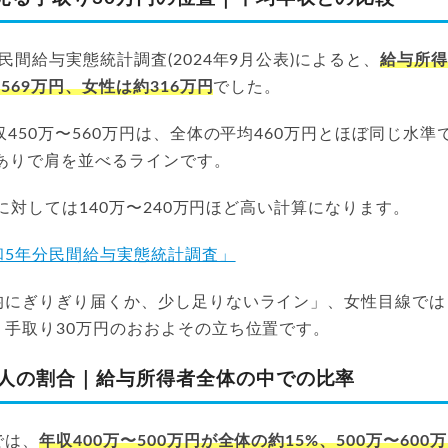
民間給与実態統計調査(2024年9月公表)によると、
給与所得
569万円、女性は約316万円
でした。
収450万〜560万円は、全体の平均460万円とほぼ同じ水準で
スありで肩を並べるラインです。
)に対しては140万〜240万円ほど高い計算になります。
和5年分民間給与実態統計調査」
均にぎりぎり届くか、少し足りないライン」、女性目線では
、手取り30万円のおおよその立ち位置です。
の人の割合｜給与所得者全体の中での比率
では、
年収400万〜500万円が全体の約15%、500万〜600