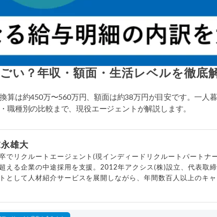
すごい？年収・額面・生活レベルを徹底
換算は約450万〜560万円、額面は約38万円が目安です。一
種・職種別の比較まで、現役エージェントが解説します。
末永雄大
卒でリクルートエージェント(現インディードリクルートパートナー
超える企業の中途採用を支援。2012年アクシス(株)設立、代表取
トとして人材紹介サービスを展開しながら、年間数百人以上のキャ
outubeチャンネル「
末永雄大 / すべらない転職エージェント
」の総
回以上。著書「
成功する転職面接
」「
キャリアロジック
」
詳細プロフィール
（
amazon
）