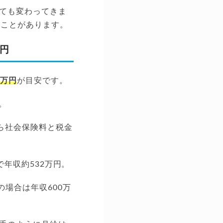
ても変わってきま
ることがあります。
万円
0万円
が目安です。
。
から社会保険料と税金
で年収約532万円。
場合は年収600万