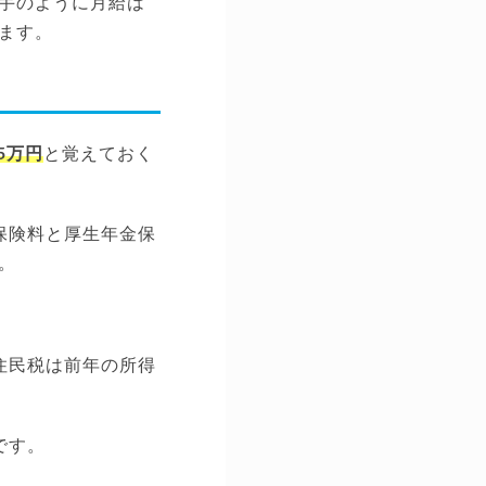
手のように月給は
ます。
5万円
と覚えておく
保険料と厚生年金保
。
。
住民税は前年の所得
です。