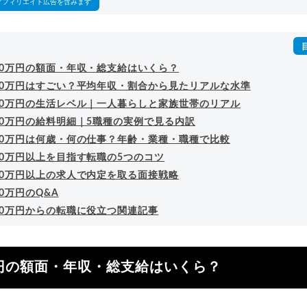
アフィリエイト広告を含みます
30万円の額面・年収・総支給はいくら？
30万円はすごい？平均年収・割合から見たリアルな水準
30万円の生活レベル｜一人暮らしと家族世帯のリアル
30万円の給料明細｜5職種の実例で見る内訳
30万円は何歳・何の仕事？年齢・業種・職種で比較
30万円以上を目指す転職の5つのコツ
30万円以上の求人で内定を取る面接戦略
0万円のQ&A
30万円からの転職に役立つ関連記事
円の額面・年収・総支給はいくら？