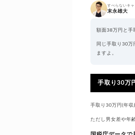
すべらないキャ
末永雄大
額面38万円と
同じ手取り30
ますよ。
手取り30万
手取り30万円(年
ただし男女差や年
国税庁データで