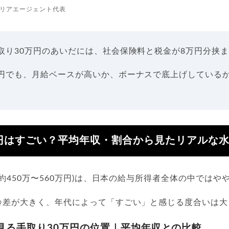
リアエージェント代表
手取り30万円のあいだには、社会保険料と税金が8万円分挟
万円でも、月給ベースが高いか、ボーナスで底上げしている
円はすごい？平均年収・割合から見たリアルな
収約450万〜560万円)は、日本の給与所得者全体の中では
齢差が大きく、年代によって「すごい」と感じる度合いは大
見る手取り30万円の位置｜平均年収との比較