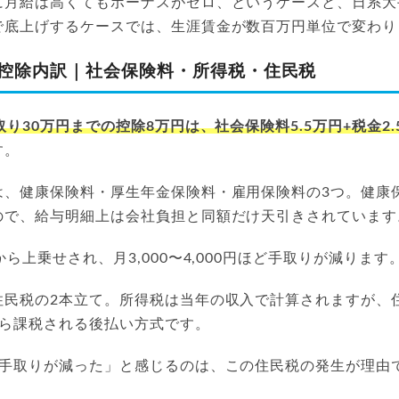
に月給は高くてもボーナスがゼロ、というケースと、日系大
で底上げするケースでは、生涯賃金が数百万円単位で変わり
の控除内訳｜社会保険料・所得税・住民税
取り30万円までの控除8万円は、社会保険料5.5万円+税金2.
す。
は、健康保険料・厚生年金保険料・雇用保険料の3つ。健康
ので、給与明細上は会社負担と同額だけ天引きされています
ら上乗せされ、月3,000〜4,000円ほど手取りが減ります
住民税の2本立て。所得税は当年の収入で計算されますが、
から課税される後払い方式です。
に手取りが減った」と感じるのは、この住民税の発生が理由