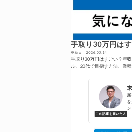
手取り30万円は
更新日：2026.05.14
手取り30万円はすごい？年収
ル、20代で目指す方法、業
新
を
ン
この記事を書いた人
Y
万
▸