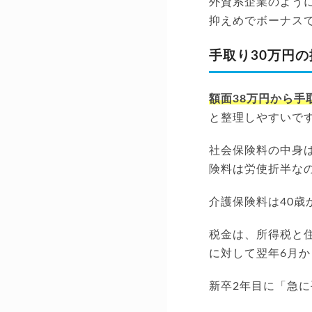
外資系企業のよう
抑えめでボーナス
手取り30万円
額面38万円から手
と整理しやすいで
社会保険料の中身
険料は労使折半な
介護保険料は40歳か
税金は、所得税と
に対して翌年6月
新卒2年目に「急