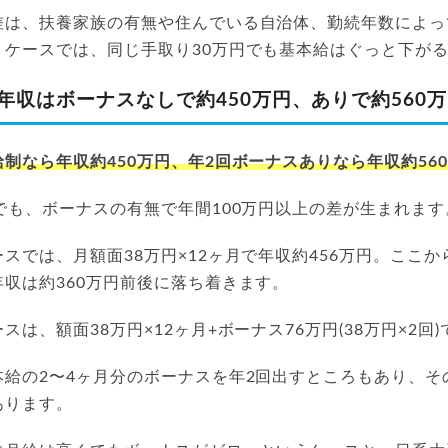
差は、扶養家族の有無や住んでいる自治体、勤続年数によっ
くケースでは、同じ手取り30万円でも基本給はぐっと下が
年収はボーナスなしで約450万円、ありで約560
制なら年収約450万円、年2回ボーナスありなら年収約56
でも、ボーナスの有無で年間100万円以上の差が生まれます
スでは、月額面38万円×12ヶ月で年収約456万円。ここ
収は約360万円前後に落ち着きます。
は、額面38万円×12ヶ月+ボーナス76万円(38万円×2回)
給の2〜4ヶ月分のボーナスを年2回出すところもあり、その
あります。